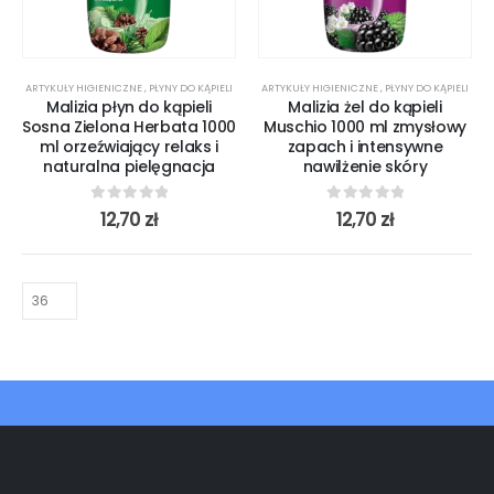
ARTYKUŁY HIGIENICZNE
,
PŁYNY DO KĄPIELI
ARTYKUŁY HIGIENICZNE
,
PŁYNY DO KĄPIELI
Malizia płyn do kąpieli
Malizia żel do kąpieli
Sosna Zielona Herbata 1000
Muschio 1000 ml zmysłowy
ml orzeźwiający relaks i
zapach i intensywne
naturalna pielęgnacja
nawilżenie skóry
0
out of 5
0
out of 5
12,70
zł
12,70
zł