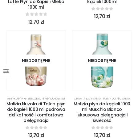
Latte Płyn do Kąpieli Mleko
Kąpieli 1000ml
1000 ml
0
out of 5
12,70
zł
0
out of 5
12,70
zł
NIEDOSTĘPNE
NIEDOSTĘPNE
ARTYKUŁY HIGIENICZNE
,
PŁYNY DO KĄPIELI
CHEMIA DO PRANIA
,
PŁYNY DO PŁUKANIA
Malizia Nuvola di Talco płyn
Malizia płyn do kąpieli 1000
do kąpieli 1000 ml pudrowa
ml Muschio Bianco
delikatność i komfortowa
luksusowa pielęgnacja i
pielęgnacja
świeżość
0
out of 5
0
out of 5
12,70
zł
12,70
zł