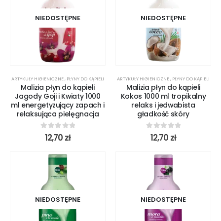
NIEDOSTĘPNE
NIEDOSTĘPNE
ARTYKUŁY HIGIENICZNE
,
PŁYNY DO KĄPIELI
ARTYKUŁY HIGIENICZNE
,
PŁYNY DO KĄPIELI
Malizia płyn do kąpieli
Malizia płyn do kąpieli
Jagody Goji i Kwiaty 1000
Kokos 1000 ml tropikalny
ml energetyzujący zapach i
relaks i jedwabista
relaksująca pielęgnacja
gładkość skóry
0
out of 5
0
out of 5
12,70
zł
12,70
zł
NIEDOSTĘPNE
NIEDOSTĘPNE