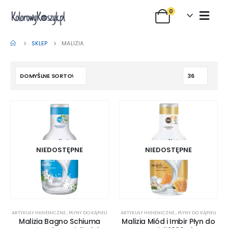
0
SKLEP
MALIZIA
NIEDOSTĘPNE
NIEDOSTĘPNE
ARTYKUŁY HIGIENICZNE
,
PŁYNY DO KĄPIELI
ARTYKUŁY HIGIENICZNE
,
PŁYNY DO KĄPIELI
Malizia Bagno Schiuma
Malizia Miód i Imbir Płyn do