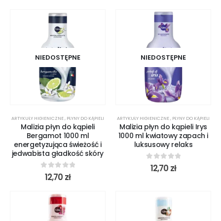
NIEDOSTĘPNE
NIEDOSTĘPNE
ARTYKUŁY HIGIENICZNE
,
PŁYNY DO KĄPIELI
ARTYKUŁY HIGIENICZNE
,
PŁYNY DO KĄPIELI
Malizia płyn do kąpieli
Malizia płyn do kąpieli Irys
Bergamot 1000 ml
1000 ml kwiatowy zapach i
energetyzująca świeżość i
luksusowy relaks
jedwabista gładkość skóry
0
out of 5
12,70
zł
0
out of 5
12,70
zł