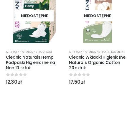
NIEDOSTĘPNE
NIEDOSTĘPNE
ARTYKUŁY HIGIENICZNE
,
PODPASKI
ARTYKUŁY HIGIENICZNE
,
PŁATKI KOSMETYCZNE
Cleanic Naturals Hemp
Cleanic Wkładki Higieniczne
Podpaski Higieniczne na
Naturals Organic Cotton
Noc 10 sztuk
20 sztuk
0
out of 5
0
out of 5
12,30
zł
17,50
zł