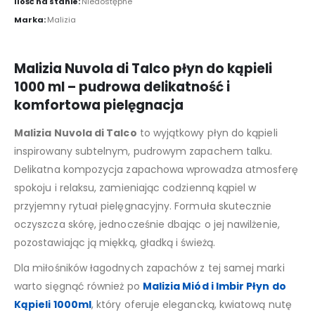
Ilość na stanie:
Niedostępne
Marka:
Malizia
Malizia Nuvola di Talco płyn do kąpieli
1000 ml – pudrowa delikatność i
komfortowa pielęgnacja
Malizia Nuvola di Talco
to wyjątkowy płyn do kąpieli
inspirowany subtelnym, pudrowym zapachem talku.
Delikatna kompozycja zapachowa wprowadza atmosferę
spokoju i relaksu, zamieniając codzienną kąpiel w
przyjemny rytuał pielęgnacyjny. Formuła skutecznie
oczyszcza skórę, jednocześnie dbając o jej nawilżenie,
pozostawiając ją miękką, gładką i świeżą.
Dla miłośników łagodnych zapachów z tej samej marki
warto sięgnąć również po
Malizia Miód i Imbir Płyn do
Kąpieli 1000ml
, który oferuje elegancką, kwiatową nutę