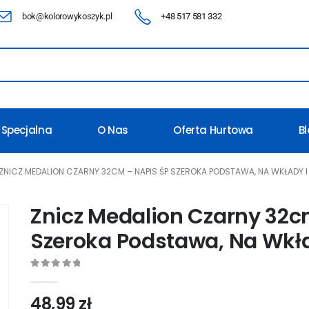
bok@kolorowykoszyk.pl
+48 517 581 332
 Specjalna
O Nas
Oferta Hurtowa
B
ZNICZ MEDALION CZARNY 32CM – NAPIS ŚP SZEROKA PODSTAWA, NA WKŁADY I
Znicz Medalion Czarny 32c
Szeroka Podstawa, Na Wkła
0
out of 5
48,99
zł