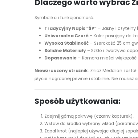
Dlaczego warto wybrać Zn
Symbolika i funkcjonalność:
Tradycyjny Napis “ŚP”
– Jasny i czytelny
Uniwersalna Czerń
– Kolor pasujący do każ
Wysoka Stabilność
– Szerokość 25 cm gwa
Solidne Materiały
– Szkło i tworzywo odp
Dopasowanie
– Komora mieści większość
Niewzruszony strażnik
. Znicz Medalion zosta
płycie nagrobnej pewnie i stabilnie. Nie musisz 
Sposób użytkowania:
Zdejmij górną pokrywę (czarny kapturek).
Wstaw do środka wybrany wkład (parafinowy
Zapal knot (najlepiej używając długiej zapala