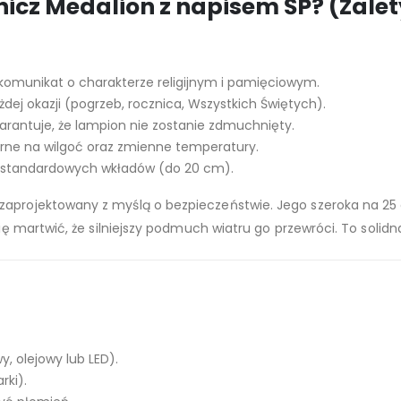
icz Medalion z napisem ŚP? (Zalet
 komunikat o charakterze religijnym i pamięciowym.
dej okazji (pogrzeb, rocznica, Wszystkich Świętych).
rantuje, że lampion nie zostanie zdmuchnięty.
orne na wilgoć oraz zmienne temperatury.
 standardowych wkładów (do 20 cm).
ł zaprojektowany z myślą o bezpieczeństwie. Jego szeroka na 25
się martwić, że silniejszy podmuch wiatru go przewróci. To solid
, olejowy lub LED).
rki).