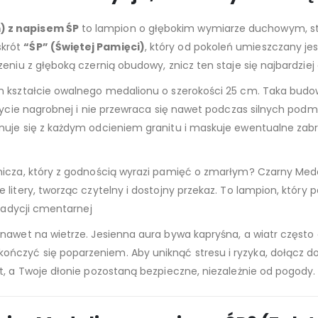
) z napisem ŚP
to lampion o głębokim wymiarze duchowym, stw
skrót
“ŚP” (Świętej Pamięci)
, który od pokoleń umieszczany je
zeniu z głęboką czernią obudowy, znicz ten staje się najbardz
ym kształcie owalnego medalionu o szerokości 25 cm. Taka bud
łycie nagrobnej i nie przewraca się nawet podczas silnych podmu
nuje się z każdym odcieniem granitu i maskuje ewentualne zab
icza, który z godnością wyrazi pamięć o zmarłym? Czarny Medal
 litery, tworząc czytelny i dostojny przekaz. To lampion, któr
tradycji cmentarnej
 nawet na wietrze. Jesienna aura bywa kapryśna, a wiatr często 
ńczyć się poparzeniem. Aby uniknąć stresu i ryzyka, dołącz 
t, a Twoje dłonie pozostaną bezpieczne, niezależnie od pogody.