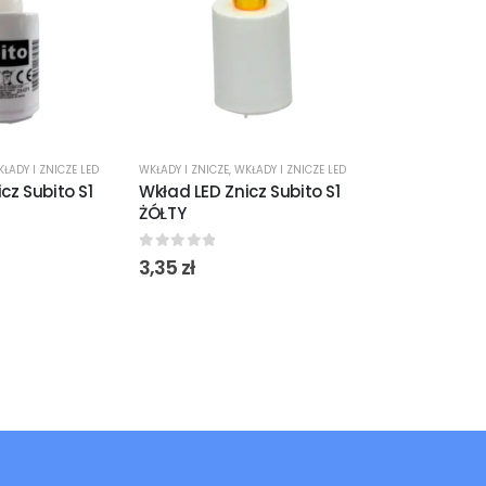
ŁADY I ZNICZE LED
WKŁADY I ZNICZE
,
WKŁADY I ZNICZE LED
WKŁADY I ZNICZE
,
cz Subito S1
Wkład LED Znicz Subito S1
Wkład LED Zn
ŻÓŁTY
BIAŁY
0
out of 5
0
out of 5
3,35
zł
4,99
zł