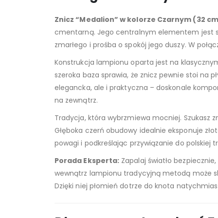
Znicz “Medalion” w kolorze Czarnym (32 cm
cmentarną. Jego centralnym elementem jest 
zmarłego i prośba o spokój jego duszy. W połąc
Konstrukcja lampionu oparta jest na klasyczn
szeroka baza sprawia, że znicz pewnie stoi na p
elegancka, ale i praktyczna – doskonale kompo
na zewnątrz.
Tradycja, która wybrzmiewa mocniej. Szukasz zn
Głęboka czerń obudowy idealnie eksponuje złote
powagi i podkreślając przywiązanie do polskiej 
Porada Eksperta:
Zapalaj światło bezpiecznie,
wewnątrz lampionu tradycyjną metodą może sko
Dzięki niej płomień dotrze do knota natychmias