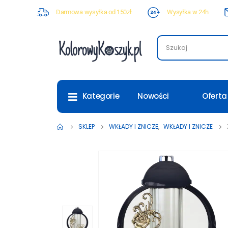
Darmowa wysyłka od 150zł
Wysyłka w 24h
Nowości
Oferta
Kategorie
SKLEP
WKŁADY I ZNICZE
,
WKŁADY I ZNICZE