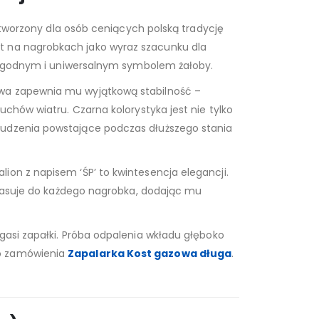
orzony dla osób ceniących polską tradycję
st na nagrobkach jako wyraz szacunku dla
iej godnym i uniwersalnym symbolem żałoby.
owa zapewnia mu wyjątkową stabilność –
chów wiatru. Czarna kolorystyka jest nie tylko
rudzenia powstające podczas dłuższego stania
ion z napisem ‘ŚP’ to kwintesencja elegancji.
y pasuje do każdego nagrobka, dodając mu
gasi zapałki. Próba odpalenia wkładu głęboko
do zamówienia
Zapalarka Kost gazowa długa
.