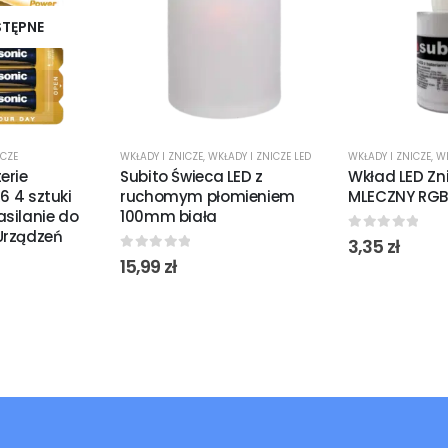
STĘPNE
ICZE
WKŁADY I ZNICZE
,
WKŁADY I ZNICZE LED
WKŁADY I ZNICZE
,
WK
erie
Subito Świeca LED z
Wkład LED Zni
6 4 sztuki
ruchomym płomieniem
MLECZNY RGB
silanie do
100mm biała
Urządzeń
0
out of 5
3,35
zł
0
out of 5
15,99
zł