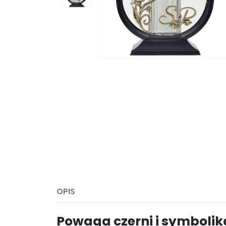
OPIS
Powaga czerni i symbolika 