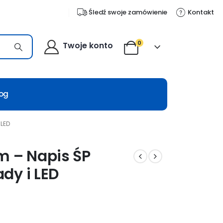
Śledź swoje zamówienie
Kontakt
0
Twoje konto
log
 LED
m – Napis ŚP
dy i LED