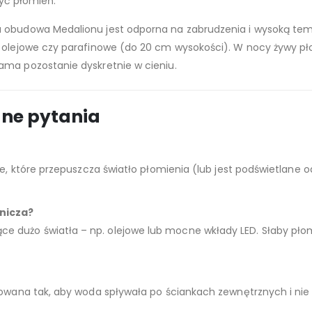
zyć płomień.
na obudowa Medalionu jest odporna na zabrudzenia i wysoką t
 olejowe czy parafinowe (do 20 cm wysokości). W nocy żywy płomi
ama pozostanie dyskretnie w cieniu.
ane pytania
e, które przepuszcza światło płomienia (lub jest podświetlane od
znicza?
 dużo światła – np. olejowe lub mocne wkłady LED. Słaby pło
towana tak, aby woda spływała po ściankach zewnętrznych i nie