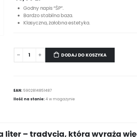
Godny napis “ŚP”.
Bardzo stabilna baza.
Klasyczna, żałobna estetyka.
DODAJ DO KOSZYKA
EAN:
5902814851487
Ilość na stanie:
4 w magazynie
liter – tradycja, która wyraża wię