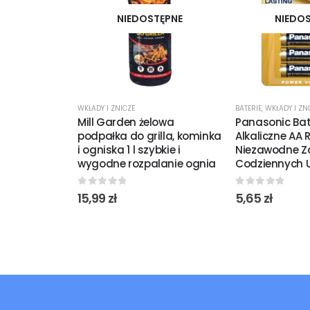
NIEDOSTĘPNE
NIEDO
WKŁADY I ZNICZE
BATERIE
,
WKŁADY I ZN
Mill Garden żelowa
Panasonic Bat
podpałka do grilla, kominka
Alkaliczne AA R
i ogniska 1 l szybkie i
Niezawodne Za
wygodne rozpalanie ognia
Codziennych 
0
out of 5
0
out of 5
15,99
zł
5,65
zł