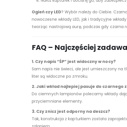
Nałóż kapturek i dociśnij go, aby zabezpiec
Ogień czy LED
? Wybór należy do Ciebie. Czar
nowoczesne wkłady LED, jak i tradycyjne wkłady
tworząc nastrojową aurę, podczas gdy czarna r
FAQ – Najczęściej zadaw
1. Czy napis “ŚP” jest widoczny w nocy?
Sam napis nie świeci, ale jest umieszczony na tl
liter są widoczne po zmroku.
2. Jaki wkład najlepiej pasuje do czarnego 
Do ciemnych lampionów polecamy wkłady dające
przyciemniane elementy.
3. Czy znicz jest odporny na deszcz?
Tak, konstrukcja z kapturkiem została zaprojek
zalaniem.