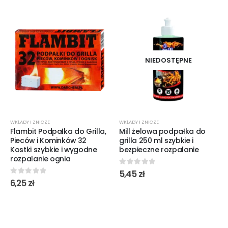
NIEDOSTĘPNE
WKŁADY I ZNICZE
WKŁADY I ZNICZE
Flambit Podpałka do Grilla,
Mill żelowa podpałka do
Pieców i Kominków 32
grilla 250 ml szybkie i
Kostki szybkie i wygodne
bezpieczne rozpalanie
rozpalanie ognia
0
out of 5
5,45
zł
0
out of 5
6,25
zł