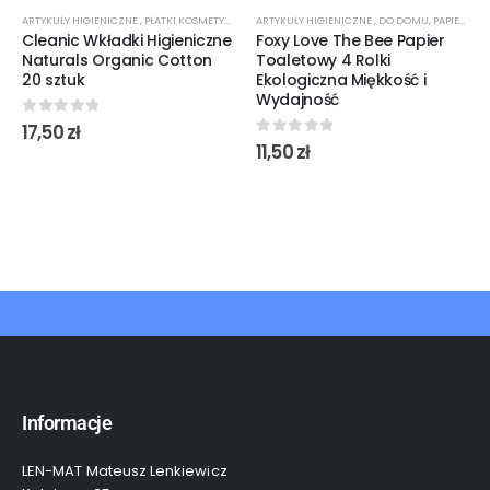
ARTYKUŁY HIGIENICZNE
,
PŁATKI KOSMETYCZNE
ARTYKUŁY HIGIENICZNE
,
DO DOMU
,
PAPIER TOALETOWY
Cleanic Wkładki Higieniczne
Foxy Love The Bee Papier
Naturals Organic Cotton
Toaletowy 4 Rolki
20 sztuk
Ekologiczna Miękkość i
Wydajność
0
out of 5
17,50
zł
0
out of 5
11,50
zł
Informacje
LEN-MAT Mateusz Lenkiewicz