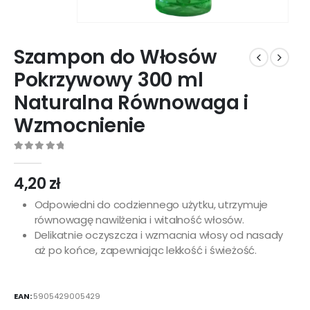
Szampon do Włosów
Pokrzywowy 300 ml
Naturalna Równowaga i
Wzmocnienie
0
out of 5
4,20
zł
Odpowiedni do codziennego użytku, utrzymuje
równowagę nawilżenia i witalność włosów.
Delikatnie oczyszcza i wzmacnia włosy od nasady
aż po końce, zapewniając lekkość i świeżość.
EAN:
5905429005429