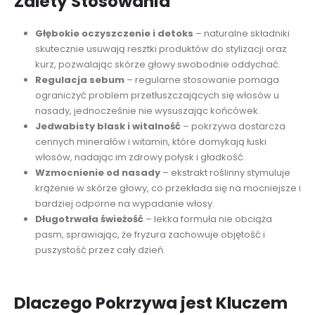
Zalety Stosowania
Głębokie oczyszczenie i detoks
– naturalne składniki
skutecznie usuwają resztki produktów do stylizacji oraz
kurz, pozwalając skórze głowy swobodnie oddychać.
Regulacja sebum
– regularne stosowanie pomaga
ograniczyć problem przetłuszczających się włosów u
nasady, jednocześnie nie wysuszając końcówek.
Jedwabisty blask i witalność
– pokrzywa dostarcza
cennych minerałów i witamin, które domykają łuski
włosów, nadając im zdrowy połysk i gładkość.
Wzmocnienie od nasady
– ekstrakt roślinny stymuluje
krążenie w skórze głowy, co przekłada się na mocniejsze i
bardziej odporne na wypadanie włosy.
Długotrwała świeżość
– lekka formuła nie obciąża
pasm, sprawiając, że fryzura zachowuje objętość i
puszystość przez cały dzień.
Dlaczego Pokrzywa jest Kluczem