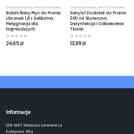
CHEMIA DO PRANIA
,
PŁYNY DO PŁUKANIA
CHEMIA DO PRANIA
,
PŁYNY DO PŁUKANIA
,
ŚRODK
Bobini Baby Płyn do Prania
Sanytol Dodatek do Prania
Ubranek 1,8 L Delikatna
500 ml Skuteczna
Pielęgnacja dla
Dezynfekcja i Odświeżenie
Najmłodszych
Tkanin
0
out of 5
0
out of 5
24,65
zł
13,99
zł
Informacje
LEN-MAT Mateusz Lenkiewicz
Kolejowa 35a