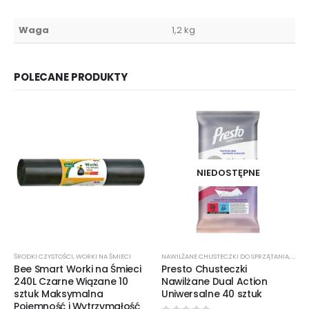
Waga
1,2 kg
POLECANE PRODUKTY
NIEDOSTĘPNE
ŚRODKI CZYSTOŚCI
,
WORKI NA ŚMIECI
NAWILŻANE CHUSTECZKI DO SPRZĄTANIA
,
ŚROD
Bee Smart Worki na Śmieci
Presto Chusteczki
240L Czarne Wiązane 10
Nawilżane Dual Action
sztuk Maksymalna
Uniwersalne 40 sztuk
Pojemność i Wytrzymałość