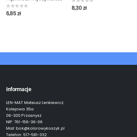
0
out of 5
8,30
zł
0
out of 5
6,85
zł
Informacje
LEN-MAT Mateusz Lenkiewicz
Kolejowa 35a
06-300 Przasnysz
NIP: 761-156-36-06
Mail: bok@kolorowykoszyk.pl
Telefon: 517-581-332