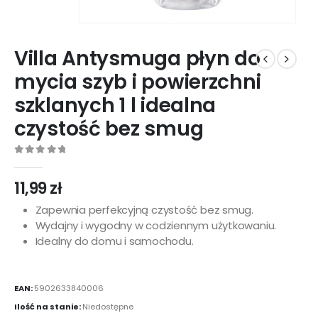
Villa Antysmuga płyn do
mycia szyb i powierzchni
szklanych 1 l idealna
czystość bez smug
0
out of 5
11,99
zł
Zapewnia perfekcyjną czystość bez smug.
Wydajny i wygodny w codziennym użytkowaniu.
Idealny do domu i samochodu.
EAN:
5902633840006
Ilość na stanie:
Niedostępne