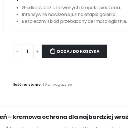
Gładkość bez czerwonych kropek i pieczenia.
Intensywne nawilżenie już na etapie golenia.
Bezpieczny skład przebadany dermatologicznie.
DODAJ DO KOSZYKA
Ilość na stanie:
30 w magazynie
eń – kremowa ochrona dla najbardziej wraż