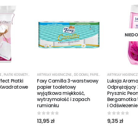
NIEDO
NE
,
PŁATKI KOSMETYCZNE
ARTYKUŁY HIGIENICZNE
,
DO DOMU
,
PAPIER TOALETOWY
ARTYKUŁY HIGIENIC
fect Płatki
Foxy Camilla 3-warstwowy
Luksja Aroma
 Kwadratowe
papier toaletowy
Odprężający 
wyjątkowa miękkość,
Prysznic Peon
wytrzymałość i zapach
Bergamotka 
rumianku
i Odświeżenie
0
out of 5
0
out of 5
13,95
zł
9,35
zł