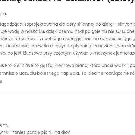
iem:
agodząca, zaprojektowana dla cery skłonnej do alergii i silnych 
je wodę w naskórku, dzięki czemu nogi po goleniu nie są suche i
awicznie koi skórę i zapobiega nieprzyjemnemu uczuciu ściągnię
 unosi włoski i pozwala maszynce płynnie przesuwać się po skór
jnie, co jest kluczowe przy częstym używaniu maszynek jednora
us Pro-Sensitive to gęsta, kremowa piana, która unosi włoski i
mnisz o uczuciu bolesnego napięcia. To idealne rozwiązanie równi
a.
iem.
ik i nanieś porcję pianki na dłoń.