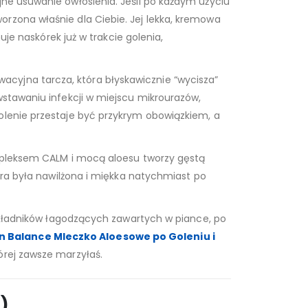
yjne usuwanie owłosienia. Jeśli po każdym użyciu
rzona właśnie dla Ciebie. Jej lekka, kremowa
uje naskórek już w trakcie golenia,
wacyjna tarcza, która błyskawicznie “wycisza”
wstawaniu infekcji w miejscu mikrourazów,
golenie przestaje być przykrym obowiązkiem, a
ompleksem CALM i mocą aloesu tworzy gęstą
kóra była nawilżona i miękka natychmiast po
e składników łagodzących zawartych w piance, po
n Balance Mleczko Aloesowe po Goleniu i
órej zawsze marzyłaś.
)