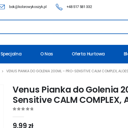
bok@kolorowykoszyk.pl
+48 517 581 332
 Specjalna
O Nas
Oferta Hurtowa
B
VENUS PIANKA DO GOLENIA 200ML – PRO-SENSITIVE CALM COMPLEX, ALOE
Venus Pianka do Golenia 2
Sensitive CALM COMPLEX, 
0
out of 5
9,99
zł