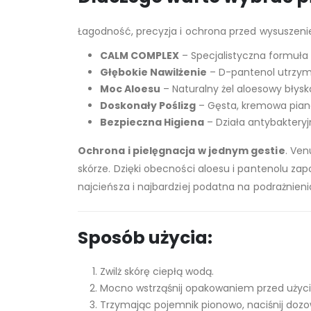
Łagodność, precyzja i ochrona przed wysuszen
CALM COMPLEX
– Specjalistyczna formuła ł
Głębokie Nawilżenie
– D-pantenol utrzymu
Moc Aloesu
– Naturalny żel aloesowy błysk
Doskonały Poślizg
– Gęsta, kremowa piana
Bezpieczna Higiena
– Działa antybaktery
Ochrona i pielęgnacja w jednym gestie
. Ven
skórze. Dzięki obecności aloesu i pantenolu zapo
najcieńsza i najbardziej podatna na podrażnieni
Sposób użycia:
Zwilż skórę ciepłą wodą.
Mocno wstrząśnij opakowaniem przed użyc
Trzymając pojemnik pionowo, naciśnij dozown