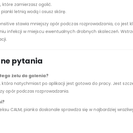
 które zamierzasz ogolić.
pianki letnią wodą i osusz skórę.
ensitive stawia mniejszy opór podczas rozprowadzania, co jest 
u infekcji w miejscu ewentualnych drobnych skaleczeń. Wstrząśni
cji.
ane pytania
kłego żelu do golenia?
, która natychmiast po aplikacji jest gotowa do pracy. Jest szc
szy opór podczas rozprowadzania.
ni?
leksu CALM, pianka doskonale sprawdza się w najbardziej wrażliwy