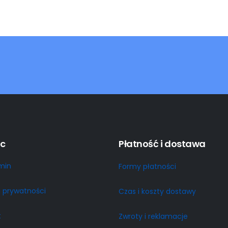
c
Płatność i dostawa
min
Formy płatności
a prywatności
Czas i koszty dostawy
t
Zwroty i reklamacje