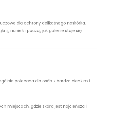
kluczowe dla ochrony delikatnego naskórka.
j, nanieś i poczuj, jak golenie staje się
zególnie polecana dla osób z bardzo cienkim i
ch miejscach, gdzie skóra jest najcieńsza i