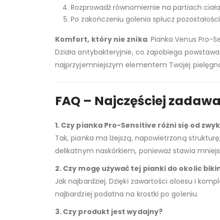
Rozprowadź równomiernie na partiach ciała,
Po zakończeniu golenia spłucz pozostałości 
Komfort, który nie znika
. Pianka Venus Pro-S
Działa antybakteryjnie, co zapobiega powstawani
najprzyjemniejszym elementem Twojej pielęgna
FAQ – Najczęściej zadaw
1. Czy pianka Pro-Sensitive różni się od zwy
Tak, pianka ma lżejszą, napowietrzoną strukturę
delikatnym naskórkiem, ponieważ stawia mniej
2. Czy mogę używać tej pianki do okolic biki
Jak najbardziej. Dzięki zawartości aloesu i komp
najbardziej podatna na krostki po goleniu.
3. Czy produkt jest wydajny?