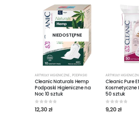
NIEDOSTĘPNE
ARTYKUŁY HIGIENICZNE
,
PODPASKI
ARTYKUŁY HIGIENICZ
Cleanic Naturals Hemp
Cleanic Pure Ef
Podpaski Higieniczne na
Kosmetyczne
Noc 10 sztuk
50 sztuk
0
out of 5
0
out of 5
12,30
zł
9,20
zł