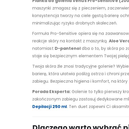
Pianka do golenia Venus Pro-Sensitive (200
maszynki zmagasz się z pieczeniem, zaczerwien
konsystencja tworzy na ciele gęstą barierę ochro
minimalizując ryzyko drobnych skaleczeń.
Formuła Pro-Sensitive opiera się na zaawanso
reakcje skóry na kontakt z maszynką.
Aloe Ver
natomiast
D-pantenol
dba o to, by skóra po z
staje się bezpiecznym elementem Twojej pielęg
Twoja skóra źle znosi tradycyjne golenie? Wyb
barierę, która ułatwia poślizg ostrza i chroni 
zabiegu. Bezpieczna higiena i komfort, na który
Porada Eksperta:
Golenie to tylko pierwszy kr
zakończonym zabiegu zastosuj dedykowane ml
Depilacji 250 ml
. Ten duet zapewni Ci aksamit
Dlaczego warto wybrać pi