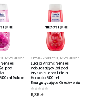
STĘPNE
NIEDOSTĘPNE
NIED
ZNE
,
PŁYNY I ŻELE POD PRYSZNIC
ARTYKUŁY HIGIENICZNE
,
PŁYNY I ŻELE POD PRYSZNIC
ARTYKUŁY HIGIENI
 Senses
Luksja Aroma Senses
Luksja Crea
Żel pod
Pobudzający Żel pod
Mydło w Płyn
ia i
Prysznic Lotos i Biała
Len i Mlecz
500 ml Relaks
Herbata 500 ml
900 ml Natu
Energetyzujące Orzeźwienie
Pielęgnacja 
0
out of 5
0
out of 5
9,35
zł
7,55
zł