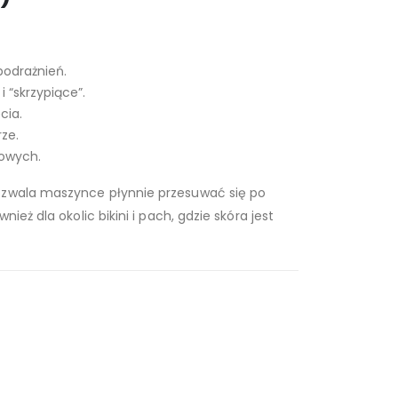
podrażnień.
 “skrzypiące”.
cia.
ze.
zowych.
 pozwala maszynce płynnie przesuwać się po
eż dla okolic bikini i pach, gdzie skóra jest