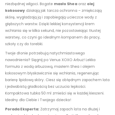
niezbędnej wilgoci. Bogate
masło Shea
oraz
olej
kokosowy
działają jak tarcza ochronna – zmiękczają
skórę, wygładzają ją i zapobiegają ucieczce wody z
głębszych warstw. Dzięki lekkiej konsystencji krem
wchłania się w kilka sekund, nie pozostawiając tłustej
warstwy, co czyni go idealnym kompanem do pracy,
szkoły czy do torebki.
Twoje dłonie potrzebują natychmiastowego
nawodnienia? Sięgnij po Venus XOXO Arbuz! Lekka
formuła z wodą arbuzową, masłem Shea i olejem
kokosowym błyskawicznie się wchłania, regenerując
barierę lipidową skóry. Ciesz się obłędnym zapachem lata
i jedwabistą gładkością bez uczucia lepkości.
Kompaktowa tubka 50 ml zmieści się w każdej kieszeni.
Idealny dla Ciebie i Twojego dziecka!
Porada Eksperta:
Zatrzymaj zapach lata na dłużej i