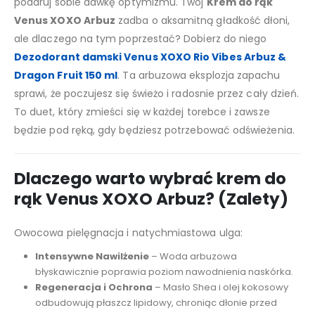
podaruj sobie dawkę optymizmu. Twój
Krem do rąk
Venus XOXO Arbuz
zadba o aksamitną gładkość dłoni,
ale dlaczego na tym poprzestać? Dobierz do niego
Dezodorant damski Venus XOXO Rio Vibes Arbuz &
Dragon Fruit 150 ml
. Ta arbuzowa eksplozja zapachu
sprawi, że poczujesz się świeżo i radosnie przez cały dzień.
To duet, który zmieści się w każdej torebce i zawsze
będzie pod ręką, gdy będziesz potrzebować odświeżenia.
Dlaczego warto wybrać krem do
rąk Venus XOXO Arbuz? (Zalety)
Owocowa pielęgnacja i natychmiastowa ulga:
Intensywne Nawilżenie
– Woda arbuzowa
błyskawicznie poprawia poziom nawodnienia naskórka.
Regeneracja i Ochrona
– Masło Shea i olej kokosowy
odbudowują płaszcz lipidowy, chroniąc dłonie przed