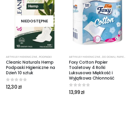
NIEDOSTĘPNE
ARTYKUŁY HIGIENICZNE
,
PODPASKI
ARTYKUŁY HIGIENICZNE
,
DO DOMU
,
PAPIER TOALETOWY
Cleanic Naturals Hemp
Foxy Cotton Papier
Podpaski Higieniczne na
Toaletowy 4 Rolki
Dzień 10 sztuk
Luksusowa Miękkość i
Wyjątkowa Chłonność
0
out of 5
12,30
zł
0
out of 5
13,99
zł