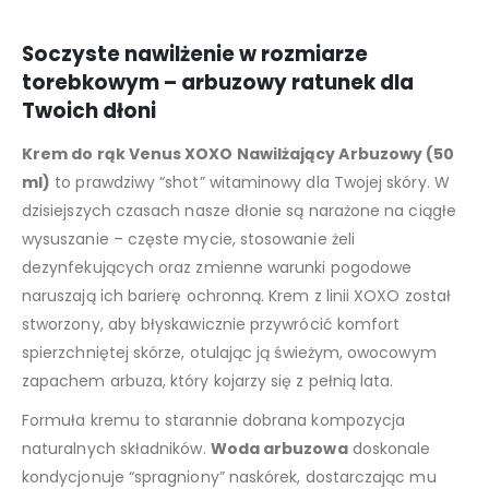
Soczyste nawilżenie w rozmiarze
torebkowym – arbuzowy ratunek dla
Twoich dłoni
Krem do rąk Venus XOXO Nawilżający Arbuzowy (50
ml)
to prawdziwy “shot” witaminowy dla Twojej skóry. W
dzisiejszych czasach nasze dłonie są narażone na ciągłe
wysuszanie – częste mycie, stosowanie żeli
dezynfekujących oraz zmienne warunki pogodowe
naruszają ich barierę ochronną. Krem z linii XOXO został
stworzony, aby błyskawicznie przywrócić komfort
spierzchniętej skórze, otulając ją świeżym, owocowym
zapachem arbuza, który kojarzy się z pełnią lata.
Formuła kremu to starannie dobrana kompozycja
naturalnych składników.
Woda arbuzowa
doskonale
kondycjonuje “spragniony” naskórek, dostarczając mu