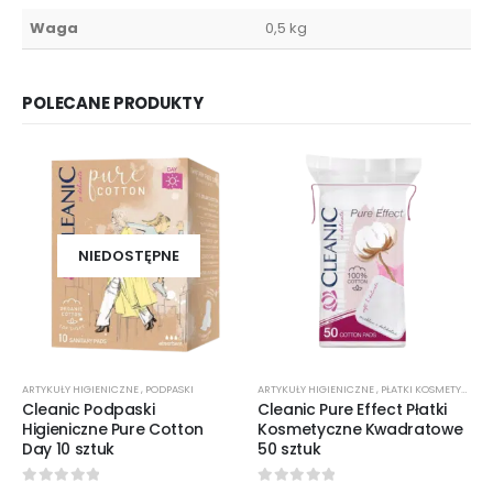
Waga
0,5 kg
POLECANE PRODUKTY
NIEDOSTĘPNE
ARTYKUŁY HIGIENICZNE
,
PODPASKI
ARTYKUŁY HIGIENICZNE
,
PŁATKI KOSMETYCZNE
Cleanic Podpaski
Cleanic Pure Effect Płatki
Higieniczne Pure Cotton
Kosmetyczne Kwadratowe
Day 10 sztuk
50 sztuk