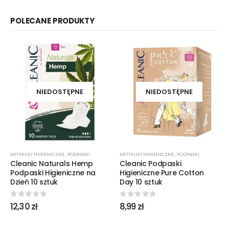
POLECANE PRODUKTY
NIEDOSTĘPNE
NIEDOSTĘPNE
ARTYKUŁY HIGIENICZNE
,
PODPASKI
ARTYKUŁY HIGIENICZNE
,
PODPASKI
Cleanic Naturals Hemp
Cleanic Podpaski
Podpaski Higieniczne na
Higieniczne Pure Cotton
Dzień 10 sztuk
Day 10 sztuk
0
out of 5
0
out of 5
12,30
zł
8,99
zł