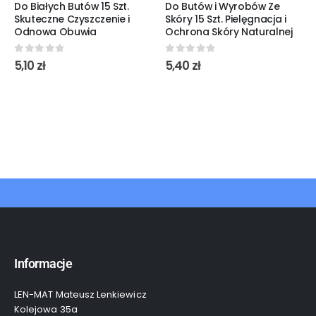
Do Białych Butów 15 Szt.
Do Butów i Wyrobów Ze
Skuteczne Czyszczenie i
Skóry 15 Szt. Pielęgnacja i
Odnowa Obuwia
Ochrona Skóry Naturalnej
0
out of 5
0
out of 5
5,10
zł
5,40
zł
Informacje
LEN-MAT Mateusz Lenkiewicz
Kolejowa 35a