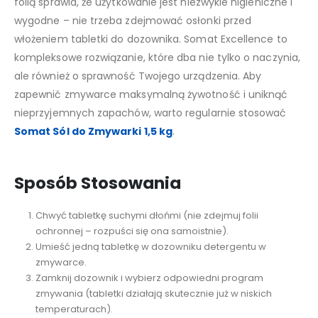
folią sprawia, że użytkowanie jest niezwykle higieniczne i
wygodne – nie trzeba zdejmować osłonki przed
włożeniem tabletki do dozownika. Somat Excellence to
kompleksowe rozwiązanie, które dba nie tylko o naczynia,
ale również o sprawność Twojego urządzenia. Aby
zapewnić zmywarce maksymalną żywotność i uniknąć
nieprzyjemnych zapachów, warto regularnie stosować
Somat Sól do Zmywarki 1,5 kg
.
Sposób Stosowania
Chwyć tabletkę suchymi dłońmi (nie zdejmuj folii
ochronnej – rozpuści się ona samoistnie).
Umieść jedną tabletkę w dozowniku detergentu w
zmywarce.
Zamknij dozownik i wybierz odpowiedni program
zmywania (tabletki działają skutecznie już w niskich
temperaturach).