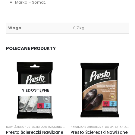
Marka – Somat.
Waga
0,7 kg
POLECANE PRODUKTY
NIEDOSTĘPNE
NAWILŻANE CHUSTECZKI DO SPRZĄTANIA
,
ŚRODKI CZYSTOŚCI
NAWILŻANE CHUSTECZKI DO SPRZĄTANIA
,
ŚROD
Presto Ściereczki Nawilżane
Presto Ściereczki Nawilżane