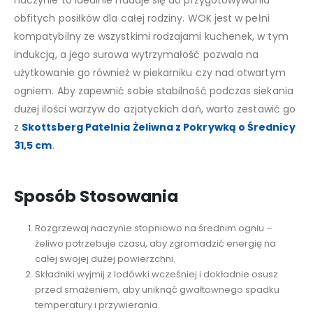
naczynie to idealnie nadaje się do przygotowywania
obfitych posiłków dla całej rodziny. WOK jest w pełni
kompatybilny ze wszystkimi rodzajami kuchenek, w tym
indukcją, a jego surowa wytrzymałość pozwala na
użytkowanie go również w piekarniku czy nad otwartym
ogniem. Aby zapewnić sobie stabilność podczas siekania
dużej ilości warzyw do azjatyckich dań, warto zestawić go
z
Skottsberg Patelnia Żeliwna z Pokrywką o Średnicy
31,5 cm
.
Sposób Stosowania
Rozgrzewaj naczynie stopniowo na średnim ogniu –
żeliwo potrzebuje czasu, aby zgromadzić energię na
całej swojej dużej powierzchni.
Składniki wyjmij z lodówki wcześniej i dokładnie osusz
przed smażeniem, aby uniknąć gwałtownego spadku
temperatury i przywierania.