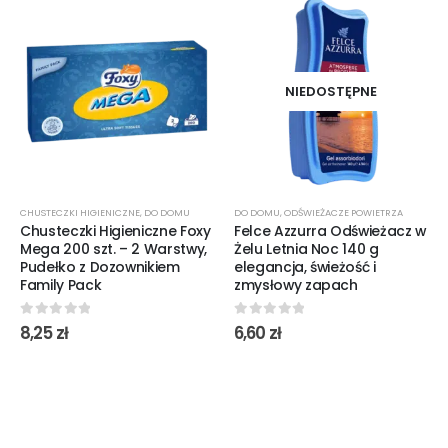
NIEDOSTĘPNE
CHUSTECZKI HIGIENICZNE
,
DO DOMU
DO DOMU
,
ODŚWIEŻACZE POWIETRZA
Chusteczki Higieniczne Foxy
Felce Azzurra Odświeżacz w
Mega 200 szt. – 2 Warstwy,
Żelu Letnia Noc 140 g
Pudełko z Dozownikiem
elegancja, świeżość i
Family Pack
zmysłowy zapach
0
out of 5
0
out of 5
8,25
zł
6,60
zł