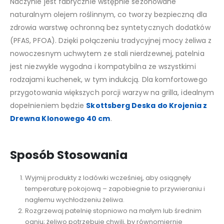
Naczynie jest fabrycznie wstępnie sezonowane
naturalnym olejem roślinnym, co tworzy bezpieczną dla
zdrowia warstwę ochronną bez syntetycznych dodatków
(PFAS, PFOA). Dzięki połączeniu tradycyjnej mocy żeliwa z
nowoczesnym uchwytem ze stali nierdzewnej, patelnia
jest niezwykle wygodna i kompatybilna ze wszystkimi
rodzajami kuchenek, w tym indukcją. Dla komfortowego
przygotowania większych porcji warzyw na grilla, idealnym
dopełnieniem będzie
Skottsberg Deska do Krojenia z
Drewna Klonowego 40 cm
.
Sposób Stosowania
Wyjmij produkty z lodówki wcześniej, aby osiągnęły
temperaturę pokojową – zapobiegnie to przywieraniu i
nagłemu wychłodzeniu żeliwa.
Rozgrzewaj patelnię stopniowo na małym lub średnim
ogniu; żeliwo potrzebuje chwili, by równomiernie