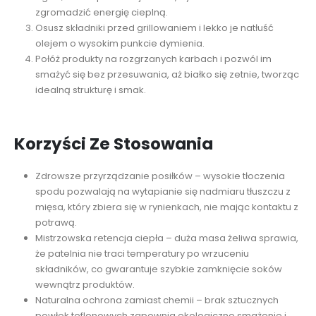
zgromadzić energię cieplną.
Osusz składniki przed grillowaniem i lekko je natłuść
olejem o wysokim punkcie dymienia.
Połóż produkty na rozgrzanych karbach i pozwól im
smażyć się bez przesuwania, aż białko się zetnie, tworząc
idealną strukturę i smak.
Korzyści Ze Stosowania
Zdrowsze przyrządzanie posiłków – wysokie tłoczenia
spodu pozwalają na wytapianie się nadmiaru tłuszczu z
mięsa, który zbiera się w rynienkach, nie mając kontaktu z
potrawą.
Mistrzowska retencja ciepła – duża masa żeliwa sprawia,
że patelnia nie traci temperatury po wrzuceniu
składników, co gwarantuje szybkie zamknięcie soków
wewnątrz produktów.
Naturalna ochrona zamiast chemii – brak sztucznych
powłok teflonowych zapewnia ekologiczne smażenie i