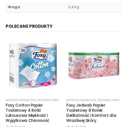
Waga
3,4 kg
POLECANE PRODUKTY
ARTYKUŁY HIGIENICZNE
,
DO DOMU
,
PAPIER TOALETOWY
ARTYKUŁY HIGIENICZNE
,
DO DOMU
,
PAPIER TOALETOWY
Foxy Cotton Papier
Foxy Jedwab Papier
Toaletowy 4 Rolki
Toaletowy 8 Rolek
Luksusowa Miękkość i
Delikatność i Komfort dla
Wyjątkowa Chłonność
Wrażliwej Skóry