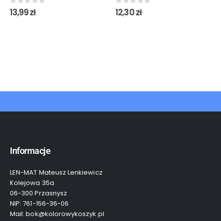
0
out of 5
0
out of 5
13,99
zł
12,30
zł
Informacje
LEN-MAT Mateusz Lenkiewicz
Kolejowa 35a
06-300 Przasnysz
NIP: 761-156-36-06
Mail: bok@kolorowykoszyk.pl