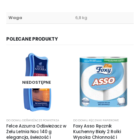
Waga
6,8 kg
POLECANE PRODUKTY
NIEDOSTĘPNE
DO DOMU
,
ODŚWIEŻACZE POWIETRZA
DO DOMU
,
RĘCZNIKI PAPIEROWE
Felce Azzurra Odświeżacz w
Foxy Asso Ręcznik
Żelu Letnia Noc 140 g
Kuchenny Biały 2 Rolki
elegancja, świeżość i
Wysoka Chłonność i