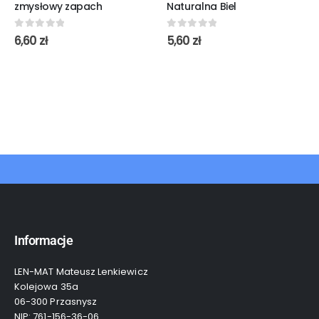
zmysłowy zapach
Naturalna Biel
0
out of 5
0
out of 5
6,60
zł
5,60
zł
Informacje
LEN-MAT Mateusz Lenkiewicz
Kolejowa 35a
06-300 Przasnysz
NIP: 761-156-36-06