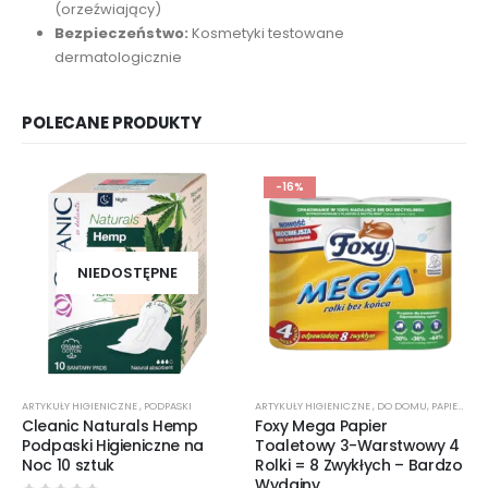
(orzeźwiający)
Bezpieczeństwo:
Kosmetyki testowane
dermatologicznie
POLECANE PRODUKTY
-16%
NIEDOSTĘPNE
ARTYKUŁY HIGIENICZNE
,
PODPASKI
ARTYKUŁY HIGIENICZNE
,
DO DOMU
,
PAPIER TOALETOWY
Cleanic Naturals Hemp
Foxy Mega Papier
Podpaski Higieniczne na
Toaletowy 3-Warstwowy 4
Noc 10 sztuk
Rolki = 8 Zwykłych – Bardzo
Wydajny