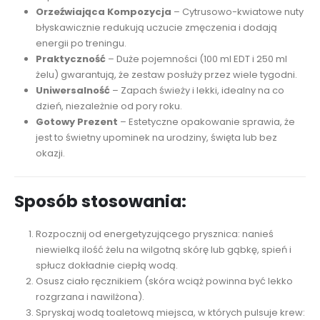
Orzeźwiająca Kompozycja
– Cytrusowo-kwiatowe nuty
błyskawicznie redukują uczucie zmęczenia i dodają
energii po treningu.
Praktyczność
– Duże pojemności (100 ml EDT i 250 ml
żelu) gwarantują, że zestaw posłuży przez wiele tygodni.
Uniwersalność
– Zapach świeży i lekki, idealny na co
dzień, niezależnie od pory roku.
Gotowy Prezent
– Estetyczne opakowanie sprawia, że
jest to świetny upominek na urodziny, święta lub bez
okazji.
Sposób stosowania:
Rozpocznij od energetyzującego prysznica: nanieś
niewielką ilość żelu na wilgotną skórę lub gąbkę, spień i
spłucz dokładnie ciepłą wodą.
Osusz ciało ręcznikiem (skóra wciąż powinna być lekko
rozgrzana i nawilżona).
Spryskaj wodą toaletową miejsca, w których pulsuje krew: