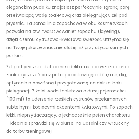
eleganckim pudełku znajdziesz perfekcyjnie zgraną parę:
orzeźwiającą wodę toaletową oraz pielęgnujący żel pod
prysznic. Ta sama linia zapachowa w obu kosmetykach
pozwala na tzw. “warstwowanie” zapachu (layering),
dzięki czemu cytrusowo-kwiatowa świeżość utrzyma się
na Twojej skórze znacznie dłużej niż przy użyciu samych
perfum.
Żel pod prysznic skutecznie i delikatnie oczyszcza ciało z
zanieczyszczeń oraz potu, pozostawiając skórę miękką,
optymalnie nawilżoną i przygotowaną na dalsze kroki
pielęgnacji. Z kolei woda toaletowa o dużej pojemności
(100 ml) to uderzenie rześkich cytrusów przełamanych
subtelnymi, kobiecymi akcentami kwiatowymi. To zapach
lekki, nieprzytłaczający, a jednocześnie pełen charakteru
– idealnie sprawdzi się w biurze, na uczelni czy wrzucony
do torby treningowej.