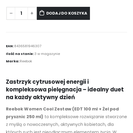
DODAJ DO KOSZYKA
EAN:
8436581946307
Ilość na stanie:
3 w magazynie
Marka:
Reebok
Zastrzyk cytrusowej energii i
kompleksowa pielęgnacja – idealny duet
na każdy aktywny dzień
Reebok Women Cool Zestaw (EDT 100 ml + Żel pod
prysznic 250 ml)
to kompleksowe rozwiązanie stworzone
z myślą o nowoczesnych, aktywnych kobietach, dla
których ruch jest nieodłącznym elementem życia. W