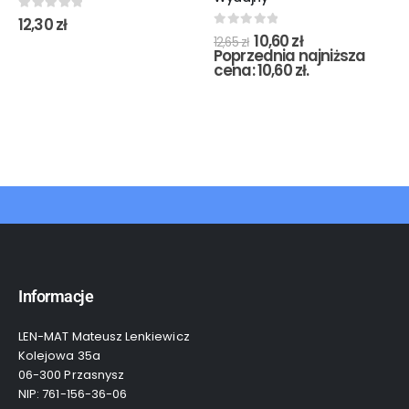
0
out of 5
12,30
zł
0
out of 5
10,60
zł
12,65
zł
Poprzednia najniższa
cena:
10,60
zł
.
Informacje
LEN-MAT Mateusz Lenkiewicz
Kolejowa 35a
06-300 Przasnysz
NIP: 761-156-36-06