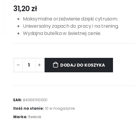
31,20
zł
Maksymalne orzeźwienie dzięki cytrusom.
Uniwersalny zapach do pracy i na trening.
Wydajna butelka w świetnej cenie.
DODAJ DO KOSZYKA
EAN:
8436611101331
Ilość na stanie:
10 w magazynie
Marka:
Reebok