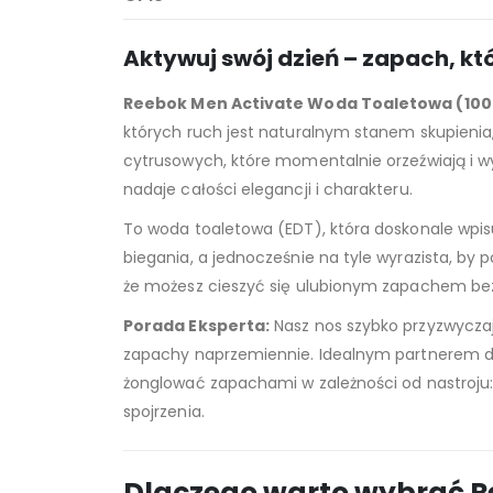
Aktywuj swój dzień – zapach, kt
Reebok Men Activate Woda Toaletowa (100
których ruch jest naturalnym stanem skupienia,
cytrusowych, które momentalnie orzeźwiają i w
nadaje całości elegancji i charakteru.
To woda toaletowa (EDT), która doskonale wpisu
biegania, a jednocześnie na tyle wyrazista, by
że możesz cieszyć się ulubionym zapachem bez 
Porada Eksperta:
Nasz nos szybko przyzwyczaj
zapachy naprzemiennie. Idealnym partnerem dl
żonglować zapachami w zależności od nastroju: w
spojrzenia.
Dlaczego warto wybrać Re