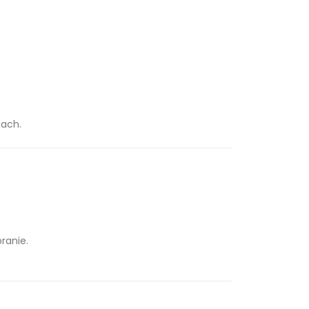
iach.
ranie.