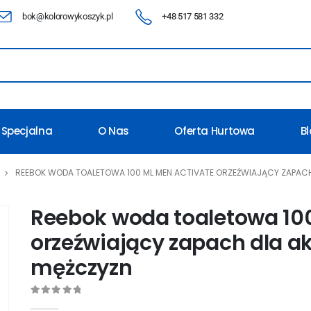
bok@kolorowykoszyk.pl
+48 517 581 332
 Specjalna
O Nas
Oferta Hurtowa
B
REEBOK WODA TOALETOWA 100 ML MEN ACTIVATE ORZEŹWIAJĄCY ZAPAC
Reebok woda toaletowa 10
orzeźwiający zapach dla 
mężczyzn
0
out of 5