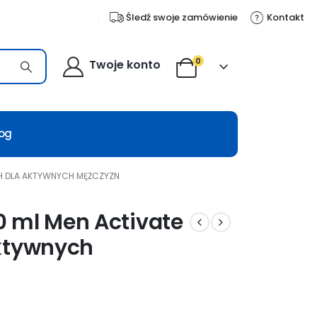
Śledź swoje zamówienie
Kontakt
0
Twoje konto
log
H DLA AKTYWNYCH MĘŻCZYZN
0 ml Men Activate
aktywnych