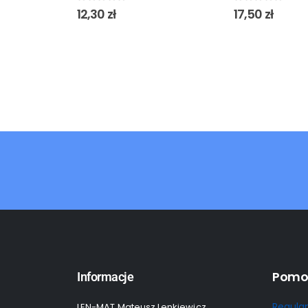
0
out of 5
0
out of 5
12,30
zł
17,50
zł
Pomo
Informacje
Regula
LEN-MAT Mateusz Lenkiewicz