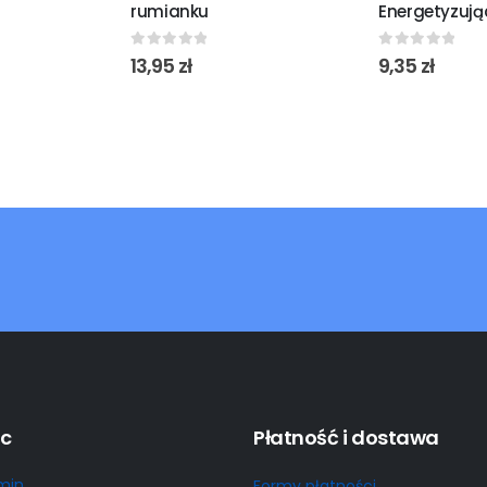
rumianku
Energetyzują
0
out of 5
0
out of 5
13,95
zł
9,35
zł
c
Płatność i dostawa
min
Formy płatności