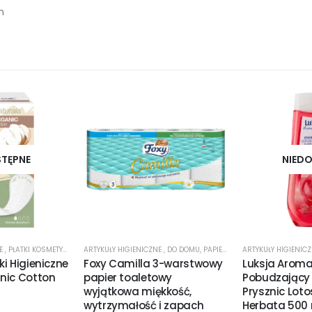
h
STĘPNE
NIEDO
NE
,
PŁATKI KOSMETYCZNE
ARTYKUŁY HIGIENICZNE
,
DO DOMU
,
PAPIER TOALETOWY
ARTYKUŁY HIGIENIC
i Higieniczne
Foxy Camilla 3-warstwowy
Luksja Aroma
nic Cotton
papier toaletowy
Pobudzający 
wyjątkowa miękkość,
Prysznic Lotos
wytrzymałość i zapach
Herbata 500