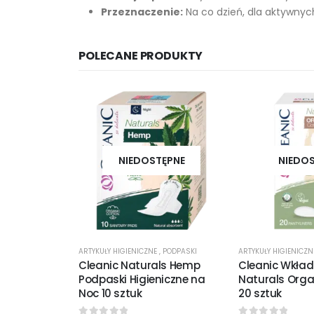
Przeznaczenie:
Na co dzień, dla aktywnyc
POLECANE PRODUKTY
NIEDOSTĘPNE
NIEDO
ARTYKUŁY HIGIENICZNE
,
PODPASKI
ARTYKUŁY HIGIENICZ
Cleanic Naturals Hemp
Cleanic Wkładk
Podpaski Higieniczne na
Naturals Orga
Noc 10 sztuk
20 sztuk