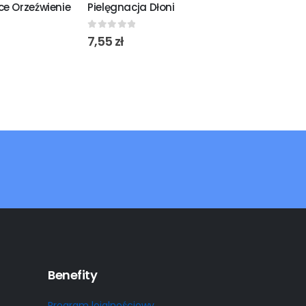
ce Orzeźwienie
Pielęgnacja Dłoni
Pielęgnacja
0
out of 5
0
out of 5
7,55
zł
7,55
zł
Benefity
Program lojalnościowy