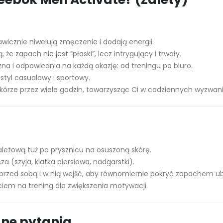
wicznie niwelują zmęczenie i dodają energii.
że zapach nie jest “płaski”, lecz intrygujący i trwały.
a i odpowiednia na każdą okazję: od treningu po biuro.
 styl casualowy i sportowy.
kórze przez wiele godzin, towarzysząc Ci w codziennych wyzwan
aletową tuż po prysznicu na osuszoną skórę.
za (szyja, klatka piersiowa, nadgarstki).
przed sobą i w nią wejść, aby równomiernie pokryć zapachem ub
ciem na trening dla zwiększenia motywacji.
ane pytania