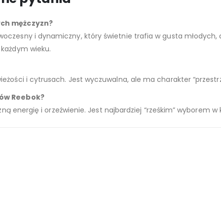
dych mężczyzn?
oczesny i dynamiczny, który świetnie trafia w gusta młodych, a
 każdym wieku.
eżości i cytrusach. Jest wyczuwalna, ale ma charakter “przestrz
chów Reebok?
czną energię i orzeźwienie. Jest najbardziej “rześkim” wyborem w k