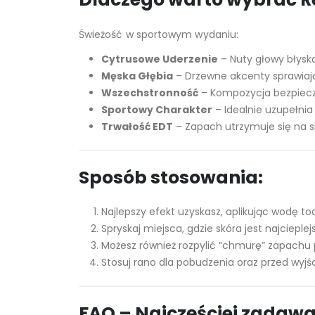
Świeżość w sportowym wydaniu:
Cytrusowe Uderzenie
– Nuty głowy błyska
Męska Głębia
– Drzewne akcenty sprawiają, 
Wszechstronność
– Kompozycja bezpieczn
Sportowy Charakter
– Idealnie uzupełnia
Trwałość EDT
– Zapach utrzymuje się na s
Sposób stosowania:
Najlepszy efekt uzyskasz, aplikując wodę to
Spryskaj miejsca, gdzie skóra jest najcieplejs
Możesz również rozpylić “chmurę” zapachu 
Stosuj rano dla pobudzenia oraz przed wyjś
FAQ – Najczęściej zadaw