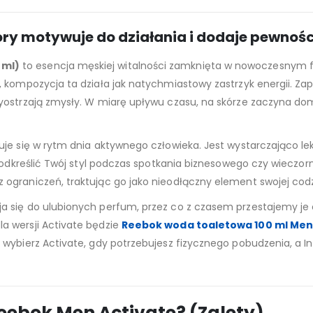
óry motywuje do działania i dodaje pewności
 ml)
to esencja męskiej witalności zamknięta w nowoczesnym f
 kompozycja ta działa jak natychmiastowy zastrzyk energii. Zap
yostrzają zmysły. W miarę upływu czasu, na skórze zaczyna do
je się w rytm dnia aktywnego człowieka. Jest wystarczająco lek
 podkreślić Twój styl podczas spotkania biznesowego czy wieczo
ograniczeń, traktując go jako nieodłączny element swojej codz
a się do ulubionych perfum, przez co z czasem przestajemy je
a wersji Activate będzie
Reebok woda toaletowa 100 ml Men 
ybierz Activate, gdy potrzebujesz fizycznego pobudzenia, a Insp
ebok Men Activate? (Zalety)