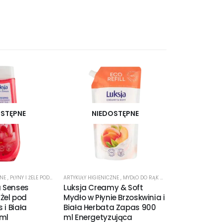
STĘPNE
NIEDOSTĘPNE
NIED
ZNE
,
PŁYNY I ŻELE POD PRYSZNIC
ARTYKUŁY HIGIENICZNE
,
MYDŁO DO RĄK W PŁYNIE
ARTYKUŁY HIGIENI
 Senses
Luksja Creamy & Soft
Luksja Crea
Żel pod
Mydło w Płynie Brzoskwinia i
Mydło w Pły
 i Biała
Biała Herbata Zapas 900
Bawełniane 
 ml
ml Energetyzująca
B5 Zapas 90