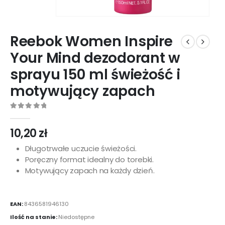
Reebok Women Inspire
Your Mind dezodorant w
sprayu 150 ml świeżość i
motywujący zapach
0
out of 5
10,20
zł
Długotrwałe uczucie świeżości.
Poręczny format idealny do torebki.
Motywujący zapach na każdy dzień.
EAN:
8436581946130
Ilość na stanie:
Niedostępne