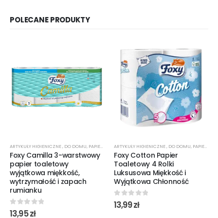
POLECANE PRODUKTY
ARTYKUŁY HIGIENICZNE
,
DO DOMU
,
PAPIER TOALETOWY
ARTYKUŁY HIGIENICZNE
,
DO DOMU
,
PAPIER TOALETOWY
Foxy Camilla 3-warstwowy
Foxy Cotton Papier
papier toaletowy
Toaletowy 4 Rolki
wyjątkowa miękkość,
Luksusowa Miękkość i
wytrzymałość i zapach
Wyjątkowa Chłonność
rumianku
0
out of 5
13,99
zł
0
out of 5
13,95
zł