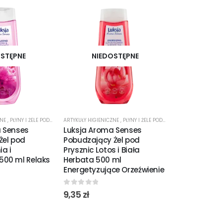
STĘPNE
NIEDOSTĘPNE
NIED
ZNE
,
PŁYNY I ŻELE POD PRYSZNIC
ARTYKUŁY HIGIENICZNE
,
PŁYNY I ŻELE POD PRYSZNIC
ARTYKUŁY HIGIENI
 Senses
Luksja Aroma Senses
Luksja Crea
Żel pod
Pobudzający Żel pod
Mydło w Kos
ia i
Prysznic Lotos i Biała
Bawełniane 
500 ml Relaks
Herbata 500 ml
B5 100 g Del
Energetyzujące Orzeźwienie
Pielęgnacja
0
out of 5
0
out of 5
9,35
zł
2,10
zł