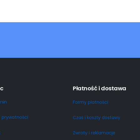
c
Płatność i dostawa
min
Formy płatności
a prywatności
Czas i koszty dostawy
t
Zwroty i reklamacje