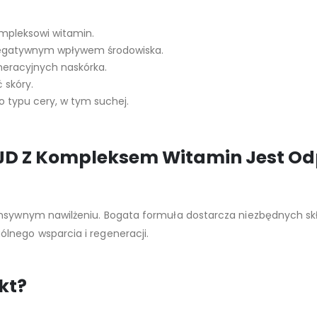
mpleksowi witamin.
negatywnym wpływem środowiska.
eracyjnych naskórka.
 skóry.
o typu cery, w tym suchej.
JD Z Kompleksem Witamin Jest Od
tensywnym nawilżeniu. Bogata formuła dostarcza niezbędnych s
lnego wsparcia i regeneracji.
kt?