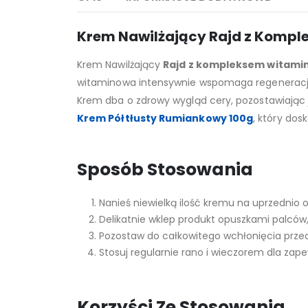
Krem Nawilżający Rajd z Komple
Krem Nawilżający
Rajd z kompleksem witami
witaminowa intensywnie wspomaga regenerację,
Krem dba o zdrowy wygląd cery, pozostawiając j
Krem Półtłusty Rumiankowy 100g
, który dos
Sposób Stosowania
Nanieś niewielką ilość kremu na uprzednio o
Delikatnie wklep produkt opuszkami palców
Pozostaw do całkowitego wchłonięcia prze
Stosuj regularnie rano i wieczorem dla zap
Korzyści Ze Stosowania