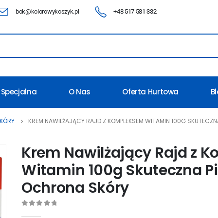
bok@kolorowykoszyk.pl
+48 517 581 332
 Specjalna
O Nas
Oferta Hurtowa
B
SKÓRY
KREM NAWILŻAJĄCY RAJD Z KOMPLEKSEM WITAMIN 100G SKUTECZN
Krem Nawilżający Rajd z 
Witamin 100g Skuteczna Pi
Ochrona Skóry
0
out of 5