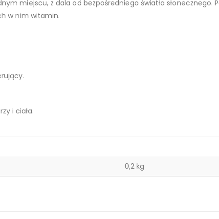
nym miejscu, z dala od bezpośredniego światła słonecznego. P
ch w nim witamin.
rujący.
y i ciała.
0,2 kg