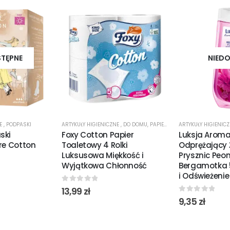
STĘPNE
NIEDO
NE
,
PODPASKI
ARTYKUŁY HIGIENICZNE
,
DO DOMU
,
PAPIER TOALETOWY
ARTYKUŁY HIGIENIC
ski
Foxy Cotton Papier
Luksja Aroma
re Cotton
Toaletowy 4 Rolki
Odprężający 
Luksusowa Miękkość i
Prysznic Peon
Wyjątkowa Chłonność
Bergamotka 
i Odświeżenie
0
out of 5
13,99
zł
0
out of 5
9,35
zł