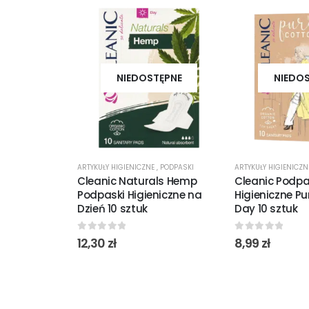
NIEDOSTĘPNE
NIEDO
ARTYKUŁY HIGIENICZNE
,
PODPASKI
ARTYKUŁY HIGIENICZ
Cleanic Naturals Hemp
Cleanic Podpa
Podpaski Higieniczne na
Higieniczne Pu
Dzień 10 sztuk
Day 10 sztuk
0
out of 5
0
out of 5
12,30
zł
8,99
zł