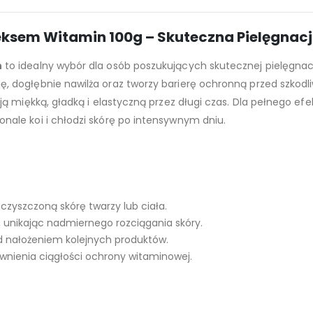
ksem Witamin 100g – Skuteczna Pielęgnacj
n
to idealny wybór dla osób poszukujących skutecznej pielęgnacj
 dogłębnie nawilża oraz tworzy barierę ochronną przed szkod
ą miękką, gładką i elastyczną przez długi czas. Dla pełnego ef
konale koi i chłodzi skórę po intensywnym dniu.
czyszczoną skórę twarzy lub ciała.
, unikając nadmiernego rozciągania skóry.
d nałożeniem kolejnych produktów.
ewnienia ciągłości ochrony witaminowej.