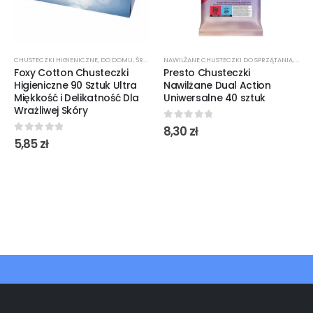
CHUSTECZKI HIGIENICZNE
,
DO DOMU
,
ŚRODKI CZYSTOŚCI
NAWILŻANE CHUSTECZKI DO SPRZĄTANIA
,
ŚROD
Foxy Cotton Chusteczki
Presto Chusteczki
Higieniczne 90 Sztuk Ultra
Nawilżane Dual Action
Miękkość i Delikatność Dla
Uniwersalne 40 sztuk
Wrażliwej Skóry
0
out of 5
8,30
zł
0
out of 5
5,85
zł