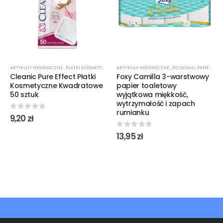
ARTYKUŁY HIGIENICZNE
,
PŁATKI KOSMETYCZNE
ARTYKUŁY HIGIENICZNE
,
DO DOMU
,
PAPIER TOALETOWY
Cleanic Pure Effect Płatki
Foxy Camilla 3-warstwowy
Kosmetyczne Kwadratowe
papier toaletowy
50 sztuk
wyjątkowa miękkość,
wytrzymałość i zapach
rumianku
0
out of 5
9,20
zł
0
out of 5
13,95
zł