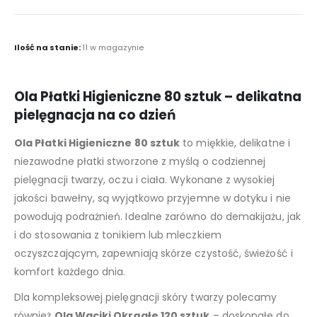
Ilość na stanie:
11 w magazynie
Ola Płatki Higieniczne 80 sztuk – delikatna
pielęgnacja na co dzień
Ola Płatki Higieniczne 80 sztuk
to miękkie, delikatne i
niezawodne płatki stworzone z myślą o codziennej
pielęgnacji twarzy, oczu i ciała. Wykonane z wysokiej
jakości bawełny, są wyjątkowo przyjemne w dotyku i nie
powodują podrażnień. Idealne zarówno do demakijażu, jak
i do stosowania z tonikiem lub mleczkiem
oczyszczającym, zapewniają skórze czystość, świeżość i
komfort każdego dnia.
Dla kompleksowej pielęgnacji skóry twarzy polecamy
również
Ola Waciki Okrągłe 120 sztuk
– doskonałe do