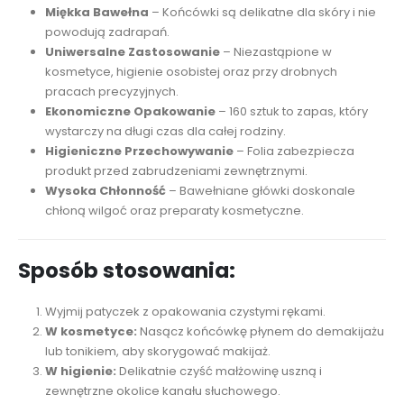
Miękka Bawełna
– Końcówki są delikatne dla skóry i nie
powodują zadrapań.
Uniwersalne Zastosowanie
– Niezastąpione w
kosmetyce, higienie osobistej oraz przy drobnych
pracach precyzyjnych.
Ekonomiczne Opakowanie
– 160 sztuk to zapas, który
wystarczy na długi czas dla całej rodziny.
Higieniczne Przechowywanie
– Folia zabezpiecza
produkt przed zabrudzeniami zewnętrznymi.
Wysoka Chłonność
– Bawełniane główki doskonale
chłoną wilgoć oraz preparaty kosmetyczne.
Sposób stosowania:
Wyjmij patyczek z opakowania czystymi rękami.
W kosmetyce:
Nasącz końcówkę płynem do demakijażu
lub tonikiem, aby skorygować makijaż.
W higienie:
Delikatnie czyść małżowinę uszną i
zewnętrzne okolice kanału słuchowego.