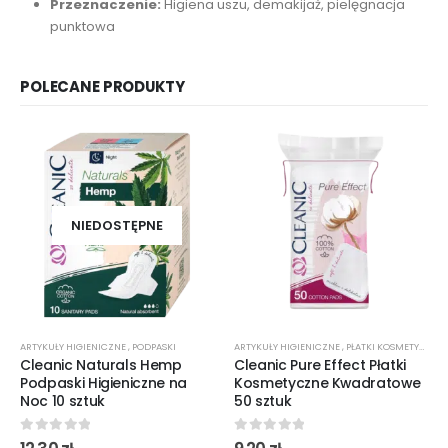
Przeznaczenie:
Higiena uszu, demakijaż, pielęgnacja
punktowa
POLECANE PRODUKTY
NIEDOSTĘPNE
ARTYKUŁY HIGIENICZNE
,
PODPASKI
ARTYKUŁY HIGIENICZNE
,
PŁATKI KOSMETYCZNE
Cleanic Naturals Hemp
Cleanic Pure Effect Płatki
Podpaski Higieniczne na
Kosmetyczne Kwadratowe
Noc 10 sztuk
50 sztuk
0
out of 5
0
out of 5