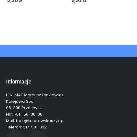
12,30
zł
9,20
zł
Informacje
LEN-MAT Mateusz Lenkiewicz
Kolejowa 35a
06-300 Przasnysz
NIP: 761-156-36-06
Mail: bok@kolorowykoszyk.pl
Telefon: 517-581-332