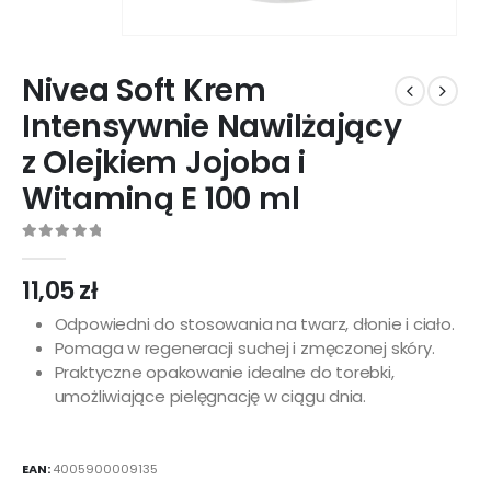
Nivea Soft Krem
Intensywnie Nawilżający
z Olejkiem Jojoba i
Witaminą E 100 ml
0
out of 5
11,05
zł
Odpowiedni do stosowania na twarz, dłonie i ciało.
Pomaga w regeneracji suchej i zmęczonej skóry.
Praktyczne opakowanie idealne do torebki,
umożliwiające pielęgnację w ciągu dnia.
EAN:
4005900009135