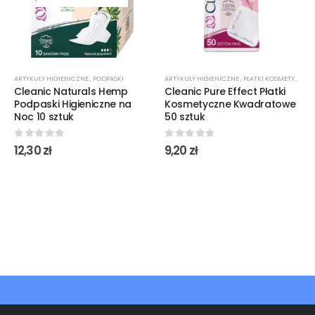
ARTYKUŁY HIGIENICZNE
,
PODPASKI
ARTYKUŁY HIGIENICZNE
,
PŁATKI KOSMETYCZNE
Cleanic Naturals Hemp
Cleanic Pure Effect Płatki
Podpaski Higieniczne na
Kosmetyczne Kwadratowe
Noc 10 sztuk
50 sztuk
0
out of 5
0
out of 5
12,30
zł
9,20
zł