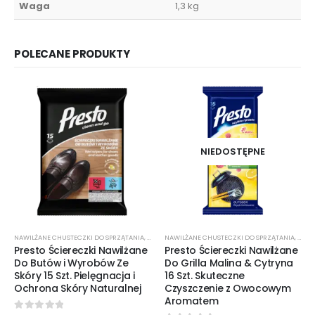
Waga
1,3 kg
POLECANE PRODUKTY
NIEDOSTĘPNE
NAWILŻANE CHUSTECZKI DO SPRZĄTANIA
,
ŚRODKI CZYSTOŚCI
NAWILŻANE CHUSTECZKI DO SPRZĄTANIA
,
ŚROD
Presto Ściereczki Nawilżane
Presto Ściereczki Nawilżane
Do Butów i Wyrobów Ze
Do Grilla Malina & Cytryna
Skóry 15 Szt. Pielęgnacja i
16 Szt. Skuteczne
Ochrona Skóry Naturalnej
Czyszczenie z Owocowym
Aromatem