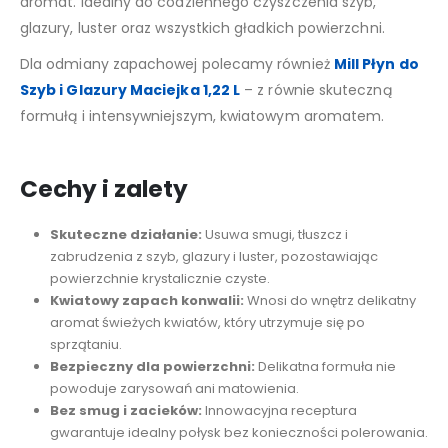
aromat. Idealny do codziennego czyszczenia szyb,
glazury, luster oraz wszystkich gładkich powierzchni.
Dla odmiany zapachowej polecamy również
Mill Płyn do
Szyb i Glazury Maciejka 1,22 L
– z równie skuteczną
formułą i intensywniejszym, kwiatowym aromatem.
Cechy i zalety
Skuteczne działanie:
Usuwa smugi, tłuszcz i
zabrudzenia z szyb, glazury i luster, pozostawiając
powierzchnie krystalicznie czyste.
Kwiatowy zapach konwalii:
Wnosi do wnętrz delikatny
aromat świeżych kwiatów, który utrzymuje się po
sprzątaniu.
Bezpieczny dla powierzchni:
Delikatna formuła nie
powoduje zarysowań ani matowienia.
Bez smug i zacieków:
Innowacyjna receptura
gwarantuje idealny połysk bez konieczności polerowania.