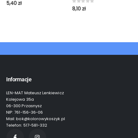
0
out of 5
5,40
zł
0
out of 5
8,10
zł
Informacje
LEN-MAT Mateusz Lenkiewicz
Kolejowa 35a
06-300 Przasnysz
NIP: 761-156-36-06
Mail: bok@kolorowykoszyk.pl
Telefon: 517-581-332