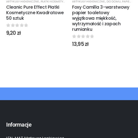
ARTYKUŁY HIGIENICZNE
,
PŁATKI KOSMETYCZNE
ARTYKUŁY HIGIENICZNE
,
DO DOMU
,
PAPIER TOALETOWY
Cleanic Pure Effect Płatki
Foxy Camilla 3-warstwowy
Kosmetyczne Kwadratowe
papier toaletowy
50 sztuk
wyjątkowa miękkość,
wytrzymałość i zapach
rumianku
0
out of 5
9,20
zł
0
out of 5
13,95
zł
Informacje