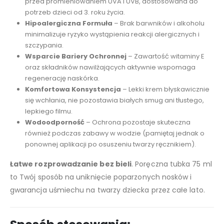
przed promieniowaniem UVA i UVB, dostosowana do
potrzeb dzieci od 3. roku życia.
Hipoalergiczna Formuła
– Brak barwników i alkoholu
minimalizuje ryzyko wystąpienia reakcji alergicznych i
szczypania.
Wsparcie Bariery Ochronnej
– Zawartość witaminy E
oraz składników nawilżających aktywnie wspomaga
regenerację naskórka.
Komfortowa Konsystencja
– Lekki krem błyskawicznie
się wchłania, nie pozostawia białych smug ani tłustego,
lepkiego filmu.
Wodoodporność
– Ochrona pozostaje skuteczna
również podczas zabawy w wodzie (pamiętaj jednak o
ponownej aplikacji po osuszeniu twarzy ręcznikiem).
Łatwe rozprowadzanie bez bieli
. Poręczna tubka 75 ml
to Twój sposób na uniknięcie poparzonych nosków i
gwarancja uśmiechu na twarzy dziecka przez całe lato.