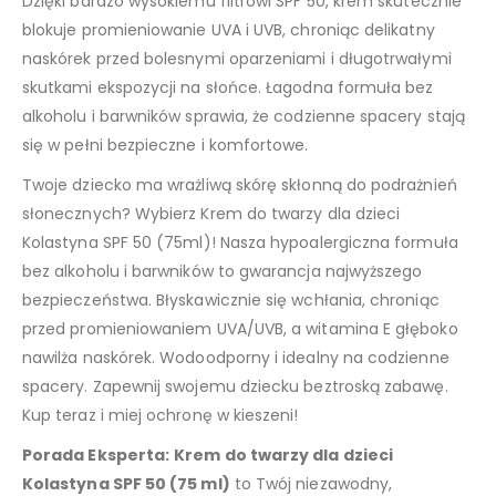
Dzięki bardzo wysokiemu filtrowi SPF 50, krem skutecznie
blokuje promieniowanie UVA i UVB, chroniąc delikatny
naskórek przed bolesnymi oparzeniami i długotrwałymi
skutkami ekspozycji na słońce. Łagodna formuła bez
alkoholu i barwników sprawia, że codzienne spacery stają
się w pełni bezpieczne i komfortowe.
Twoje dziecko ma wrażliwą skórę skłonną do podrażnień
słonecznych? Wybierz Krem do twarzy dla dzieci
Kolastyna SPF 50 (75ml)! Nasza hypoalergiczna formuła
bez alkoholu i barwników to gwarancja najwyższego
bezpieczeństwa. Błyskawicznie się wchłania, chroniąc
przed promieniowaniem UVA/UVB, a witamina E głęboko
nawilża naskórek. Wodoodporny i idealny na codzienne
spacery. Zapewnij swojemu dziecku beztroską zabawę.
Kup teraz i miej ochronę w kieszeni!
Porada Eksperta:
Krem do twarzy dla dzieci
Kolastyna SPF 50 (75 ml)
to Twój niezawodny,