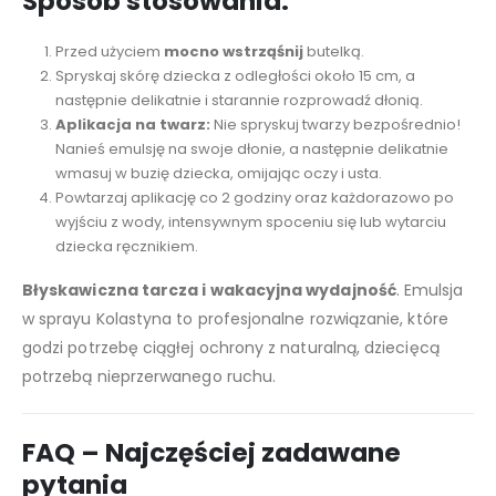
Sposób stosowania:
Przed użyciem
mocno wstrząśnij
butelką.
Spryskaj skórę dziecka z odległości około 15 cm, a
następnie delikatnie i starannie rozprowadź dłonią.
Aplikacja na twarz:
Nie spryskuj twarzy bezpośrednio!
Nanieś emulsję na swoje dłonie, a następnie delikatnie
wmasuj w buzię dziecka, omijając oczy i usta.
Powtarzaj aplikację co 2 godziny oraz każdorazowo po
wyjściu z wody, intensywnym spoceniu się lub wytarciu
dziecka ręcznikiem.
Błyskawiczna tarcza i wakacyjna wydajność
. Emulsja
w sprayu Kolastyna to profesjonalne rozwiązanie, które
godzi potrzebę ciągłej ochrony z naturalną, dziecięcą
potrzebą nieprzerwanego ruchu.
FAQ – Najczęściej zadawane
pytania