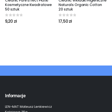
Cleanic Pure Effect Płatki
Cleanic Wkładki Higieniczne
Kosmetyczne Kwadratowe
Naturals Organic Cotton
50 sztuk
20 sztuk
0
out of 5
0
out of 5
9,20
zł
17,50
zł
Informacje
LEN-MAT Mateusz Lenkiewicz
Kolejowa 35a