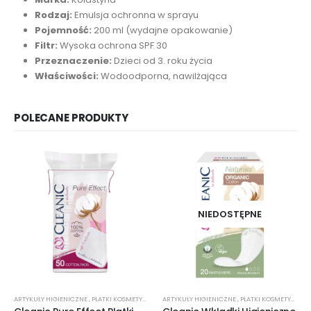
Rodzaj:
Emulsja ochronna w sprayu
Pojemność:
200 ml (wydajne opakowanie)
Filtr:
Wysoka ochrona SPF 30
Przeznaczenie:
Dzieci od 3. roku życia
Właściwości:
Wodoodporna, nawilżająca
POLECANE PRODUKTY
NIEDOSTĘPNE
ARTYKUŁY HIGIENICZNE
,
PŁATKI KOSMETYCZNE
ARTYKUŁY HIGIENICZNE
,
PŁATKI KOSMETYCZNE