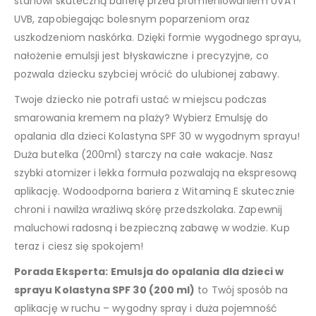
stanowi skuteczną barierę przed promieniowaniem UVA i
UVB, zapobiegając bolesnym poparzeniom oraz
uszkodzeniom naskórka. Dzięki formie wygodnego sprayu,
nałożenie emulsji jest błyskawiczne i precyzyjne, co
pozwala dziecku szybciej wrócić do ulubionej zabawy.
Twoje dziecko nie potrafi ustać w miejscu podczas
smarowania kremem na plaży? Wybierz Emulsję do
opalania dla dzieci Kolastyna SPF 30 w wygodnym sprayu!
Duża butelka (200ml) starczy na całe wakacje. Nasz
szybki atomizer i lekka formuła pozwalają na ekspresową
aplikację. Wodoodporna bariera z Witaminą E skutecznie
chroni i nawilża wrażliwą skórę przedszkolaka. Zapewnij
maluchowi radosną i bezpieczną zabawę w wodzie. Kup
teraz i ciesz się spokojem!
Porada Eksperta:
Emulsja do opalania dla dzieci w
sprayu Kolastyna SPF 30 (200 ml)
to Twój sposób na
aplikację w ruchu – wygodny spray i duża pojemność