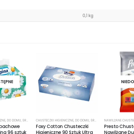
0,1 kg
STĘPNE
NIEDO
CZNE
,
DO DOMU
,
ŚRODKI CZYSTOŚCI
CHUSTECZKI HIGIENICZNE
,
DO DOMU
,
ŚRODKI CZYSTOŚCI
apachowe
Foxy Cotton Chusteczki
Presto Chust
na 96 sztuk
Higieniczne 90 Sztuk Ultra
Nawilżane Du