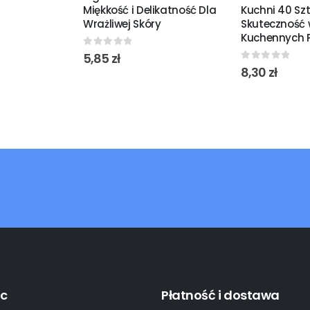
Miękkość i Delikatność Dla
Kuchni 40 Sz
Wrażliwej Skóry
Skuteczność 
Kuchennych P
0
out of 5
5,85
zł
0
out of 5
8,30
zł
c
Płatność i dostawa