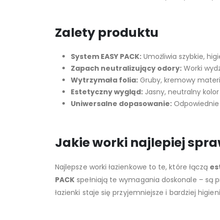
Zalety produktu
System EASY PACK:
Umożliwia szybkie, hig
Zapach neutralizujący odory:
Worki wydz
Wytrzymała folia:
Gruby, kremowy materiał
Estetyczny wygląd:
Jasny, neutralny kolo
Uniwersalne dopasowanie:
Odpowiednie d
Jakie worki najlepiej spr
Najlepsze worki łazienkowe to te, które łączą
es
PACK
spełniają te wymagania doskonale – są pr
łazienki staje się przyjemniejsze i bardziej higien