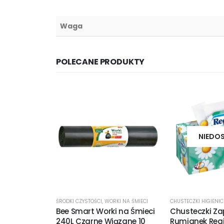
Waga
POLECANE PRODUKTY
NIEDO
ŚRODKI CZYSTOŚCI
,
WORKI NA ŚMIECI
CHUSTECZKI HIGIENI
Bee Smart Worki na Śmieci
Chusteczki Z
240L Czarne Wiązane 10
Rumianek Regi