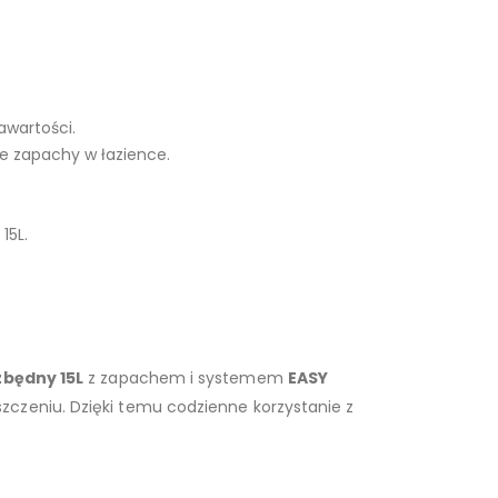
awartości.
e zapachy w łazience.
15L.
zbędny 15L
z zapachem i systemem
EASY
zczeniu. Dzięki temu codzienne korzystanie z