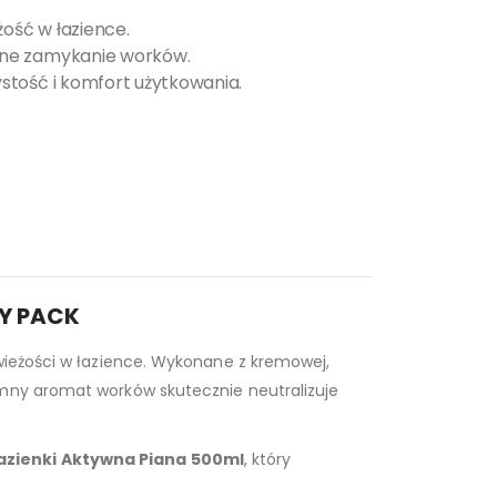
żość w łazience.
zne zamykanie worków.
stość i komfort użytkowania.
SY PACK
świeżości w łazience. Wykonane z kremowej,
emny aromat worków skutecznie neutralizuje
azienki Aktywna Piana 500ml
, który