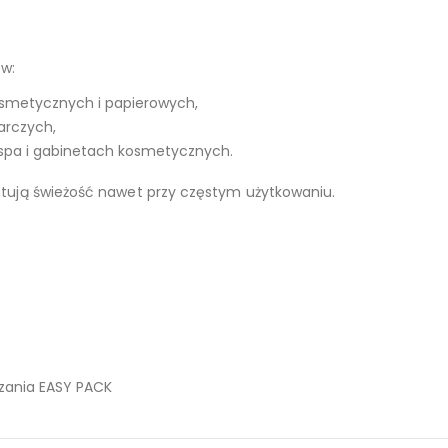
 w:
osmetycznych i papierowych,
arczych,
spa i gabinetach kosmetycznych.
ntują świeżość nawet przy częstym użytkowaniu.
zania EASY PACK