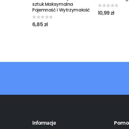
sztuk Maksymalna
Pojemność i Wytrzymałość
0
out of 5
10,99
zł
0
out of 5
6,85
zł
Pomo
Informacje