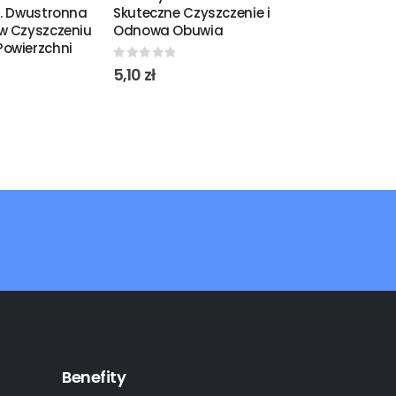
t. Dwustronna
Skuteczne Czyszczenie i
16 Szt. Piel
w Czyszczeniu
Odnowa Obuwia
Marmuru i L
owierzchni
0
out of 5
0
out of 5
5,10
zł
8,75
zł
Benefity