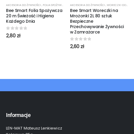
AKCESORIA DO ŻYWNOŚCI
,
FOLIA SPOŻYWCZA
AKCESORIA DO ŻYWNOŚCI
,
WORECZKI DO MROŻENIA
Bee Smart Folia Spożywcza
Bee Smart Woreczki na
20 m Świeżość i Higiena
Mrożonki 2L 80 sztuk
Każdego Dnia
Bezpieczne
Przechowywanie Żywności
w Zamrażarce
0
out of 5
2,80
zł
0
out of 5
2,60
zł
Informacje
LEN-MAT Mateusz Lenkiewicz