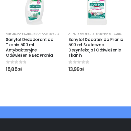
CHEMIA DO PRANIA
,
PŁYNY DO PŁUKANIA
CHEMIA DO PRANIA
,
PŁYNY DO PŁUKANIA
,
ŚRODK
Sanytol Dezodorant do
Sanytol Dodatek do Prania
Tkanin 500 ml
500 ml Skuteczna
Antybakteryjne
Dezynfekcja i Odświeżenie
Odświeżenie Bez Prania
Tkanin
0
out of 5
0
out of 5
15,85
zł
13,99
zł