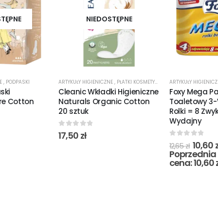
STĘPNE
NIEDOSTĘPNE
NE
,
PODPASKI
ARTYKUŁY HIGIENICZNE
,
PŁATKI KOSMETYCZNE
ARTYKUŁY HIGIENIC
ski
Cleanic Wkładki Higieniczne
Foxy Mega Pa
re Cotton
Naturals Organic Cotton
Toaletowy 3
20 sztuk
Rolki = 8 Zwy
Wydajny
0
out of 5
17,50
zł
0
out of 5
10,60
z
12,65
zł
Poprzednia 
cena:
10,60