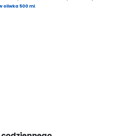
 oliwka 500 ml
.
o codziennego