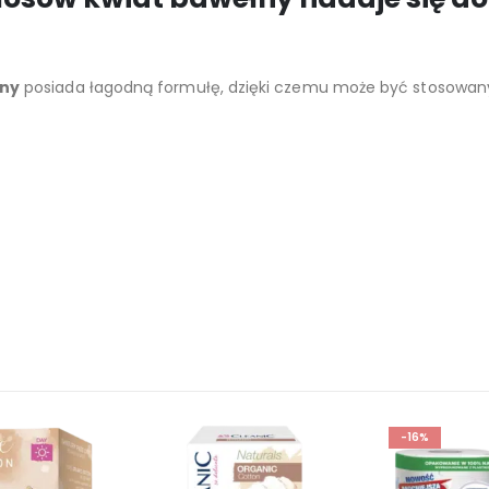
łny
posiada łagodną formułę, dzięki czemu może być stosowany
-16%