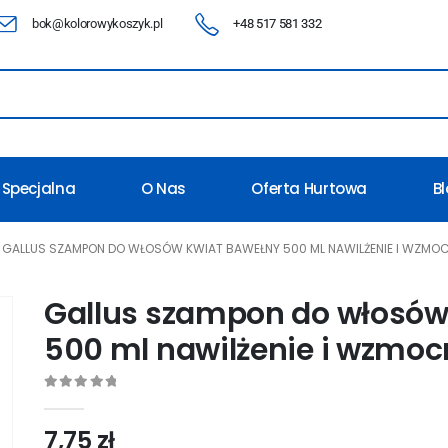
bok@kolorowykoszyk.pl
+48 517 581 332
 Specjalna
O Nas
Oferta Hurtowa
B
GALLUS SZAMPON DO WŁOSÓW KWIAT BAWEŁNY 500 ML NAWILŻENIE I WZMO
Gallus szampon do włosów
500 ml nawilżenie i wzmoc
0
out of 5
7,75
zł