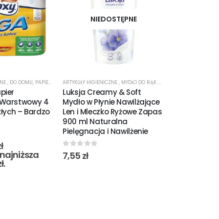
NIEDOSTĘPNE
NIED
ZNE
,
DO DOMU
,
PAPIER TOALETOWY
ARTYKUŁY HIGIENICZNE
,
PROMOCJE
,
MYDŁO DO RĄK W PŁYNIE
ARTYKUŁY HIGIENI
pier
Luksja Creamy & Soft
Luksja Silk
-Warstwowy 4
Mydło w Płynie Nawilżające
Żel pod Prys
kłych – Bardzo
Len i Mleczko Ryżowe Zapas
Miód Manuk
900 ml Naturalna
Głębokie Naw
Pielęgnacja i Nawilżenie
Odżywienie
ł
najniższa
0
out of 5
0
out of 5
7,55
zł
10,50
zł
zł
.