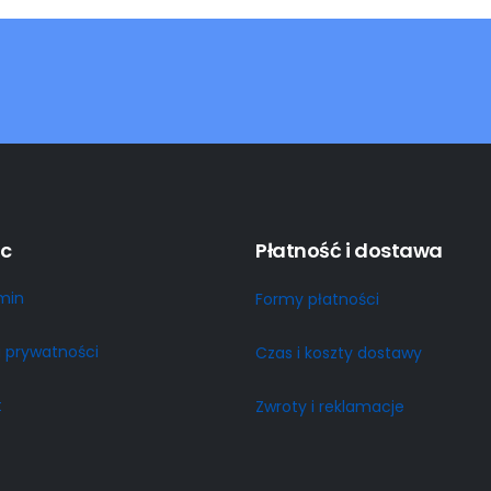
c
Płatność i dostawa
min
Formy płatności
a prywatności
Czas i koszty dostawy
t
Zwroty i reklamacje