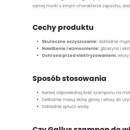
samej marki o innym charakterze zapachu, do
Cechy produktu
Skuteczne oczyszczanie:
dokładnie myje 
Nawilżenie i wzmocnienie:
gliceryna i ek
Ochrona przed elektryzowaniem:
włosy 
Sposób stosowania
Nanieś odpowiednią ilość szamponu na mok
Delikatnie masuj skórę głowy i włosy do uzy
Dokładnie spłucz wodą.
Czy Gallus szampon do w