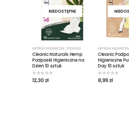
NIEDOSTĘPNE
NIEDO
ARTYKUŁY HIGIENICZNE
,
PODPASKI
ARTYKUŁY HIGIENICZ
Cleanic Naturals Hemp
Cleanic Podpa
Podpaski Higieniczne na
Higieniczne Pu
Dzień 10 sztuk
Day 10 sztuk
0
out of 5
0
out of 5
12,30
zł
8,99
zł