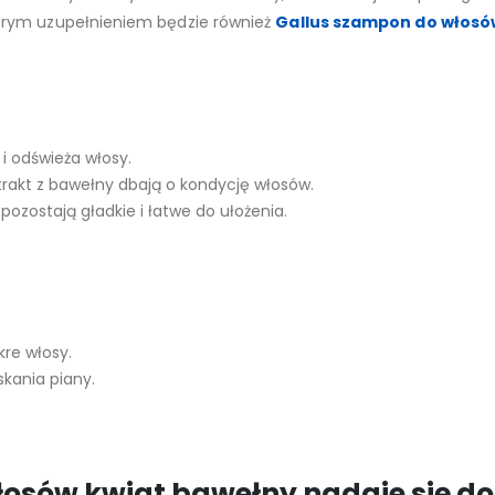
brym uzupełnieniem będzie również
Gallus szampon do włosów
i odświeża włosy.
strakt z bawełny dbają o kondycję włosów.
pozostają gładkie i łatwe do ułożenia.
re włosy.
skania piany.
łosów kwiat bawełny nadaje się d