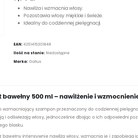
Nawilża i wzmacnia włosy.
Pozostawia włosy miękkie i świeże.
Idealny do codziennej pielęgnacji.
EAN:
4251415301848
Ilość na stanie:
Niedostępne
Marka:
Gallus
 bawełny 500 ml – nawilżenie i wzmocnieni
o wzmacniający szampon przeznaczony do codziennej pielęgnacj
ją i odświeżają włosy, jednocześnie dbając o ich odpowiedni p
ego blasku.
 bawełny intensywnie nawilża włosy, wzmacnia je i zapobiega ich