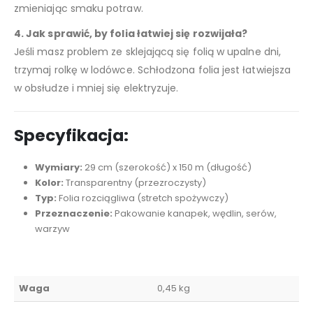
zmieniając smaku potraw.
4. Jak sprawić, by folia łatwiej się rozwijała?
Jeśli masz problem ze sklejającą się folią w upalne dni,
trzymaj rolkę w lodówce. Schłodzona folia jest łatwiejsza
w obsłudze i mniej się elektryzuje.
Specyfikacja:
Wymiary:
29 cm (szerokość) x 150 m (długość)
Kolor:
Transparentny (przezroczysty)
Typ:
Folia rozciągliwa (stretch spożywczy)
Przeznaczenie:
Pakowanie kanapek, wędlin, serów,
warzyw
Waga
0,45 kg