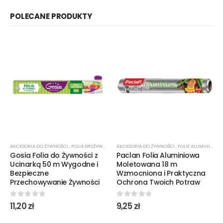
POLECANE PRODUKTY
AKCESORIA DO ŻYWNOŚCI
,
FOLIA SPOŻYWCZA
AKCESORIA DO ŻYWNOŚCI
,
FOLIE ALUMINIOWE
Gosia Folia do Żywności z
Paclan Folia Aluminiowa
Ucinarką 50 m Wygodne i
Moletowana 18 m
Bezpieczne
Wzmocniona i Praktyczna
Przechowywanie Żywności
Ochrona Twoich Potraw
0
out of 5
0
out of 5
11,20
zł
9,25
zł