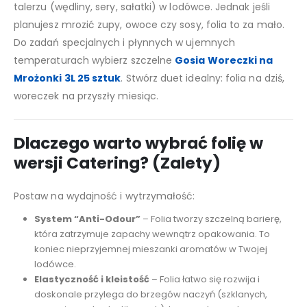
talerzu (wędliny, sery, sałatki) w lodówce. Jednak jeśli
planujesz mrozić zupy, owoce czy sosy, folia to za mało.
Do zadań specjalnych i płynnych w ujemnych
temperaturach wybierz szczelne
Gosia Woreczki na
Mrożonki 3L 25 sztuk
. Stwórz duet idealny: folia na dziś,
woreczek na przyszły miesiąc.
Dlaczego warto wybrać folię w
wersji Catering? (Zalety)
Postaw na wydajność i wytrzymałość:
System “Anti-Odour”
– Folia tworzy szczelną barierę,
która zatrzymuje zapachy wewnątrz opakowania. To
koniec nieprzyjemnej mieszanki aromatów w Twojej
lodówce.
Elastyczność i kleistość
– Folia łatwo się rozwija i
doskonale przylega do brzegów naczyń (szklanych,