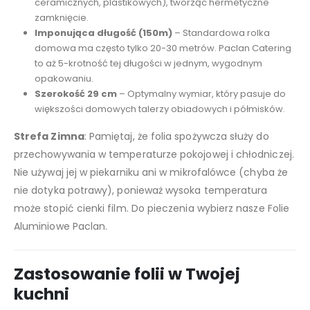
ceramicznych, plastikowych), tworząc hermetyczne
zamknięcie.
Imponująca długość (150m)
– Standardowa rolka
domowa ma często tylko 20-30 metrów. Paclan Catering
to aż 5-krotność tej długości w jednym, wygodnym
opakowaniu.
Szerokość 29 cm
– Optymalny wymiar, który pasuje do
większości domowych talerzy obiadowych i półmisków.
Strefa Zimna
: Pamiętaj, że folia spożywcza służy do
przechowywania w temperaturze pokojowej i chłodniczej.
Nie używaj jej w piekarniku ani w mikrofalówce (chyba że
nie dotyka potrawy), ponieważ wysoka temperatura
może stopić cienki film. Do pieczenia wybierz nasze Folie
Aluminiowe Paclan.
Zastosowanie folii w Twojej
kuchn
i