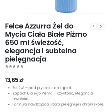
Felce Azzurra Żel do
Mycia Ciała Białe Piżmo
650 ml świeżość,
elegancja i subtelna
pielęgnacja
0
out of 5
13,65
zł
Żel 2w1 – pod prysznic i do kąpieli.
Zapach Białego Piżma – czystość, elegancja i
trwałość.
Formuła nawilżająca, która pielęgnuje i chroni skórę.