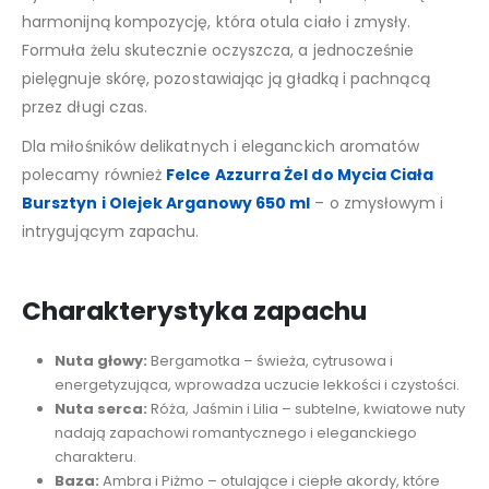
harmonijną kompozycję, która otula ciało i zmysły.
Formuła żelu skutecznie oczyszcza, a jednocześnie
pielęgnuje skórę, pozostawiając ją gładką i pachnącą
przez długi czas.
Dla miłośników delikatnych i eleganckich aromatów
polecamy również
Felce Azzurra Żel do Mycia Ciała
Bursztyn i Olejek Arganowy 650 ml
– o zmysłowym i
intrygującym zapachu.
Charakterystyka zapachu
Nuta głowy:
Bergamotka – świeża, cytrusowa i
energetyzująca, wprowadza uczucie lekkości i czystości.
Nuta serca:
Róża, Jaśmin i Lilia – subtelne, kwiatowe nuty
nadają zapachowi romantycznego i eleganckiego
charakteru.
Baza:
Ambra i Piżmo – otulające i ciepłe akordy, które