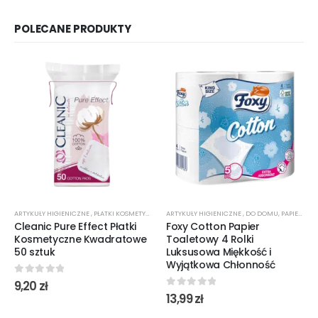
POLECANE PRODUKTY
ARTYKUŁY HIGIENICZNE
,
PŁATKI KOSMETYCZNE
ARTYKUŁY HIGIENICZNE
,
DO DOMU
,
PAPIER TOALETOWY
Cleanic Pure Effect Płatki
Foxy Cotton Papier
Kosmetyczne Kwadratowe
Toaletowy 4 Rolki
50 sztuk
Luksusowa Miękkość i
Wyjątkowa Chłonność
0
out of 5
9,20
zł
0
out of 5
13,99
zł