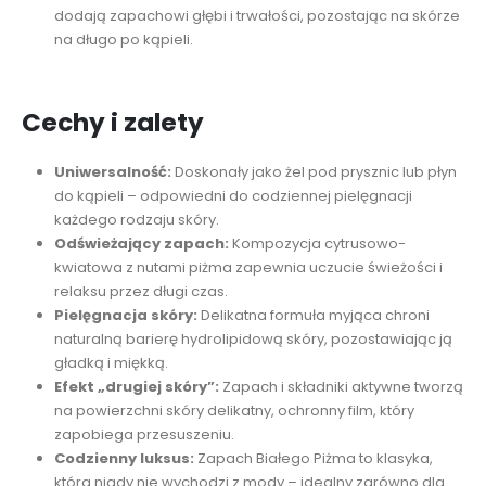
dodają zapachowi głębi i trwałości, pozostając na skórze
na długo po kąpieli.
Cechy i zalety
Uniwersalność:
Doskonały jako żel pod prysznic lub płyn
do kąpieli – odpowiedni do codziennej pielęgnacji
każdego rodzaju skóry.
Odświeżający zapach:
Kompozycja cytrusowo-
kwiatowa z nutami piżma zapewnia uczucie świeżości i
relaksu przez długi czas.
Pielęgnacja skóry:
Delikatna formuła myjąca chroni
naturalną barierę hydrolipidową skóry, pozostawiając ją
gładką i miękką.
Efekt „drugiej skóry”:
Zapach i składniki aktywne tworzą
na powierzchni skóry delikatny, ochronny film, który
zapobiega przesuszeniu.
Codzienny luksus:
Zapach Białego Piżma to klasyka,
która nigdy nie wychodzi z mody – idealny zarówno dla