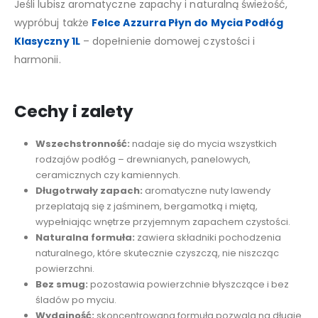
Jeśli lubisz aromatyczne zapachy i naturalną świeżość,
wypróbuj także
Felce Azzurra Płyn do Mycia Podłóg
Klasyczny 1L
– dopełnienie domowej czystości i
harmonii.
Cechy i zalety
Wszechstronność:
nadaje się do mycia wszystkich
rodzajów podłóg – drewnianych, panelowych,
ceramicznych czy kamiennych.
Długotrwały zapach:
aromatyczne nuty lawendy
przeplatają się z jaśminem, bergamotką i miętą,
wypełniając wnętrze przyjemnym zapachem czystości.
Naturalna formuła:
zawiera składniki pochodzenia
naturalnego, które skutecznie czyszczą, nie niszcząc
powierzchni.
Bez smug:
pozostawia powierzchnie błyszczące i bez
śladów po myciu.
Wydajność:
skoncentrowana formuła pozwala na długie