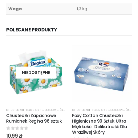
Waga
1,3 kg
POLECANE PRODUKTY
NIEDOSTĘPNE
CHUSTECZKI HIGIENICZNE
,
DO DOMU
,
ŚRODKI CZYSTOŚCI
CHUSTECZKI HIGIENICZNE
,
DO DOMU
,
ŚRODKI CZYSTOŚCI
Chusteczki Zapachowe
Foxy Cotton Chusteczki
Rumianek Regina 96 sztuk
Higieniczne 90 Sztuk Ultra
Miękkość i Delikatność Dla
Wrażliwej Skóry
0
out of 5
10,99
zł