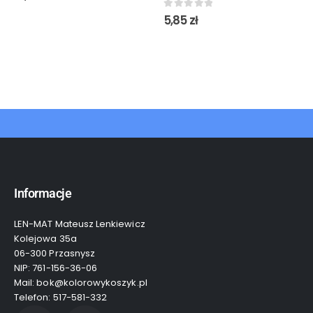
0
out of 5
5,85
zł
Informacje
LEN-MAT Mateusz Lenkiewicz
Kolejowa 35a
06-300 Przasnysz
NIP: 761-156-36-06
Mail: bok@kolorowykoszyk.pl
Telefon: 517-581-332