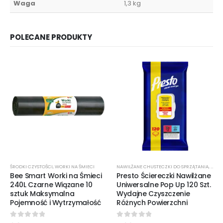
Waga
1,3 kg
POLECANE PRODUKTY
ŚRODKI CZYSTOŚCI
,
WORKI NA ŚMIECI
NAWILŻANE CHUSTECZKI DO SPRZĄTANIA
,
ŚROD
Bee Smart Worki na Śmieci
Presto Ściereczki Nawilżane
240L Czarne Wiązane 10
Uniwersalne Pop Up 120 Szt.
sztuk Maksymalna
Wydajne Czyszczenie
Pojemność i Wytrzymałość
Różnych Powierzchni