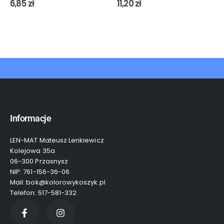
0
out of 5
0
out of 5
6,85
zł
11,20
zł
Informacje
LEN-MAT Mateusz Lenkiewicz
Kolejowa 35a
06-300 Przasnysz
NIP: 761-156-36-06
Mail: bok@kolorowykoszyk.pl
Telefon: 517-581-332