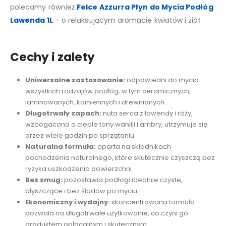
polecamy również
Felce Azzurra Płyn do Mycia Podłóg
Lawenda 1L
– o relaksującym aromacie kwiatów i ziół.
Cechy i zalety
Uniwersalne zastosowanie:
odpowiedni do mycia
wszystkich rodzajów podłóg, w tym ceramicznych,
laminowanych, kamiennych i drewnianych.
Długotrwały zapach:
nuta serca z lawendy i róży,
wzbogacona o ciepłe tony wanilii i ambry, utrzymuje się
przez wiele godzin po sprzątaniu.
Naturalna formuła:
oparta na składnikach
pochodzenia naturalnego, które skutecznie czyszczą bez
ryzyka uszkodzenia powierzchni.
Bez smug:
pozostawia podłogi idealnie czyste,
błyszczące i bez śladów po myciu.
Ekonomiczny i wydajny:
skoncentrowana formuła
pozwala na długotrwałe użytkowanie, co czyni go
produktem opłacalnym i skutecznym.