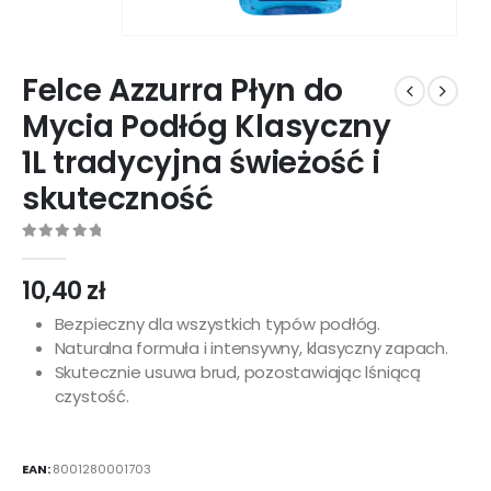
Felce Azzurra Płyn do
Mycia Podłóg Klasyczny
1L tradycyjna świeżość i
skuteczność
0
out of 5
10,40
zł
Bezpieczny dla wszystkich typów podłóg.
Naturalna formuła i intensywny, klasyczny zapach.
Skutecznie usuwa brud, pozostawiając lśniącą
czystość.
EAN:
8001280001703