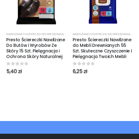
NAWILŻANE CHUSTECZKI DO SPRZĄTANIA
,
ŚRODKI CZYSTOŚCI
NAWILŻANE CHUSTECZKI DO SPRZĄTANIA
,
ŚROD
Presto Ściereczki Nawilżane
Presto Ściereczki Nawilżane
Do Butów i Wyrobów Ze
do Mebli Drewnianych 55
Skóry 15 Szt. Pielęgnacja i
Szt. Skuteczne Czyszczenie i
Ochrona Skóry Naturalnej
Pielęgnacja Twoich Mebli
0
out of 5
0
out of 5
5,40
zł
6,25
zł