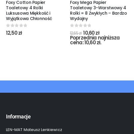
Foxy Cotton Papier
Foxy Mega Papier
Toaletowy 4 Rolki
Toaletowy 3-Warstwowy 4
Luksusowa Miękkość i
Rolki = 8 Zwykłych – Bardzo
Wyjątkowa Chłonność
Wydajny
0
out of 5
0
out of 5
12,50
zł
10,60
zł
12,65
zł
Poprzednia najniższa
cena:
10,60
zł
.
Informacje
LEN-MAT Mateusz Lenkiewicz