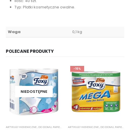
Ilość: 40 szt.
Typ: Płatki kosmetyczne owalne.
Waga
0,1 kg
POLECANE PRODUKTY
-16%
NIEDOSTĘPNE
ARTYKUŁY HIGIENICZNE
,
DO DOMU
,
PAPIER TOALETOWY
ARTYKUŁY HIGIENICZNE
,
DO DOMU
,
PAPIER TOALETOWY