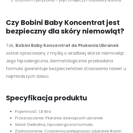
Uruchom cykl prania – płyn zmiękczy i odświeży tkaniny.
Czy Bobini Baby Koncentrat jest
bezpieczny dla skóry niemowląt?
Tak,
Bobini Baby Koncentrat do Płukania Ubranek
został opracowany z myślą o wrażliwej skórze niemowląt.
Jego hipoalergiczna, dermatologicznie przebadana
formuła gwarantuje bezpieczeństwo stosowania nawet u
najmłodszych dzieci.
Specyfikacja produktu
Pojemność: 1,8 litra
Przeznaczenie: Płukanie dziecięcych ubranek
Skład: Delikatna, hipoalergiczna formuła
Zastosowanie: Codzienna pielęgnacja i płukanie tkanin