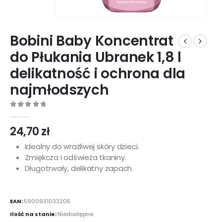
Bobini Baby Koncentrat
do Płukania Ubranek 1,8 l
delikatność i ochrona dla
najmłodszych
0
out of 5
24,70
zł
Idealny do wrażliwej skóry dzieci.
Zmiękcza i odświeża tkaniny.
Długotrwały, delikatny zapach.
EAN:
5900931033205
Ilość na stanie:
Niedostępne