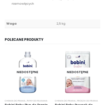
niemowlęcych
Waga
2,5 kg
POLECANE PRODUKTY
NIEDOSTĘPNE
NIEDOSTĘPNE
CHEMIA DO PRANIA
,
PŁYNY DO PŁUKANIA
CHEMIA DO PRANIA
,
PROSZKI DO PRANIA
Bobini Baby Płyn do Prania
Bobini Baby Proszek do