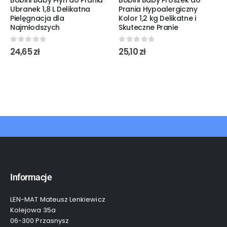
Ubranek 1,8 L Delikatna
Prania Hypoalergiczny
Pielęgnacja dla
Kolor 1,2 kg Delikatne i
Najmłodszych
Skuteczne Pranie
0
out of 5
0
out of 5
24,65
zł
25,10
zł
Informacje
LEN-MAT Mateusz Lenkiewicz
Kolejowa 35a
06-300 Przasnysz