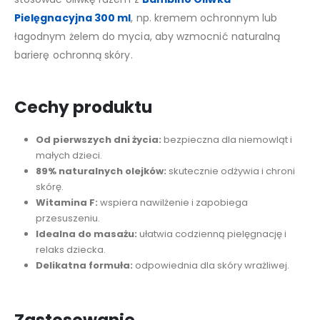
Pielęgnacyjna 300 ml
, np. kremem ochronnym lub
łagodnym żelem do mycia, aby wzmocnić naturalną
barierę ochronną skóry.
Cechy produktu
Od pierwszych dni życia:
bezpieczna dla niemowląt i
małych dzieci.
89% naturalnych olejków:
skutecznie odżywia i chroni
skórę.
Witamina F:
wspiera nawilżenie i zapobiega
przesuszeniu.
Idealna do masażu:
ułatwia codzienną pielęgnację i
relaks dziecka.
Delikatna formuła:
odpowiednia dla skóry wrażliwej.