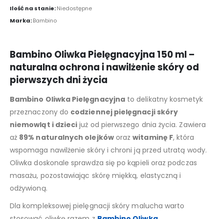
Ilość na stanie:
Niedostępne
Marka:
Bambino
Bambino Oliwka Pielęgnacyjna 150 ml –
naturalna ochrona i nawilżenie skóry od
pierwszych dni życia
Bambino Oliwka Pielęgnacyjna
to delikatny kosmetyk
przeznaczony do
codziennej pielęgnacji skóry
niemowląt i dzieci
już od pierwszego dnia życia. Zawiera
aż
89% naturalnych olejków
oraz
witaminę F
, która
wspomaga nawilżenie skóry i chroni ją przed utratą wody.
Oliwka doskonale sprawdza się po kąpieli oraz podczas
masażu, pozostawiając skórę miękką, elastyczną i
odżywioną.
Dla kompleksowej pielęgnacji skóry malucha warto
stosować oliwkę razem z
Bambino Oliwka