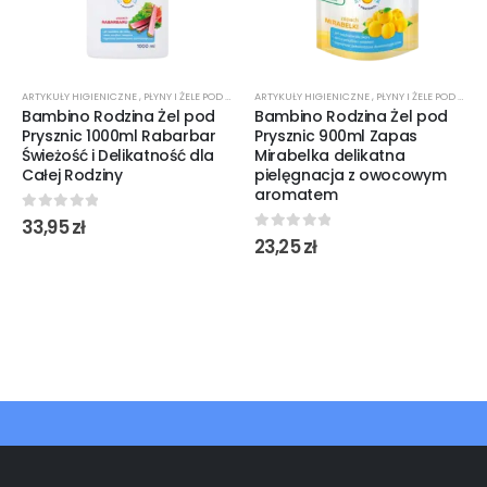
ARTYKUŁY HIGIENICZNE
,
PŁYNY I ŻELE POD PRYSZNIC
ARTYKUŁY HIGIENICZNE
,
PRODUKTY DLA DZIECI
,
PŁYNY I ŻELE POD PRYSZNIC
Bambino Rodzina Żel pod
Bambino Rodzina Żel pod
Prysznic 1000ml Rabarbar
Prysznic 900ml Zapas
Świeżość i Delikatność dla
Mirabelka delikatna
Całej Rodziny
pielęgnacja z owocowym
aromatem
0
out of 5
33,95
zł
0
out of 5
23,25
zł