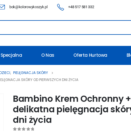
bok@kolorowykoszyk.pl
+48 517 581 332
 Specjalna
O Nas
Oferta Hurtowa
B
DZIECI
,
PIELĘGNACJA SKÓRY
IELĘGNACJA SKÓRY OD PIERWSZYCH DNI ŻYCIA
Bambino Krem Ochronny + 
delikatna pielęgnacja skór
dni życia