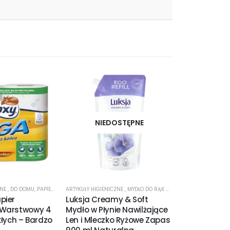
NIEDOSTĘPNE
ZNE
,
DO DOMU
,
PAPIER TOALETOWY
ARTYKUŁY HIGIENICZNE
,
PROMOCJE
,
MYDŁO DO RĄK W PŁYNIE
ARTYKUŁY HIGIENI
pier
Luksja Creamy & Soft
Ola Patyczki
-Warstwowy 4
Mydło w Płynie Nawilżające
Biodegradow
kłych – Bardzo
Len i Mleczko Ryżowe Zapas