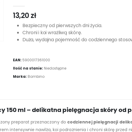
0
out of 5
13,20
zł
Bezpieczny od pierwszych dni życia.
Chroni i koi wrażliwą skórę.
Duża, wydajna pojemność do codziennego stoso
EAN:
5900017361000
Ilość na stanie:
Niedostępne
Marka:
Bambino
150 ml – delikatna pielęgnacja skóry od p
zony preparat przeznaczony do
codziennej pielęgnacji deli
rem intensywnie nawilża, koi podrażnienia i chroni skórę prze