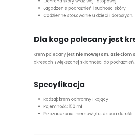
Ochrona skóry wrażliwej i atopowej.
Łagodzenie podrażnień i suchości skóry.
Codzienne stosowanie u dzieci i dorosłych.
Dla kogo polecany jest k
Krem polecany jest
niemowlętom, dzieciom 
okresach zwiększonej skłonności do podrażnień.
Specyfikacja
Rodzaj: krem ochronny i kojący
Pojemność: 150 ml
Przeznaczenie: niemowlęta, dzieci i dorośli