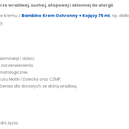
rze wrażliwej, suchej, atopowej i skłonnej do alergii
.
nie kremu z
Bambino Krem Ochronny + Kojący 75 ml
, np. del
y.
iemowląt i dzieci.
 zaczerwienienia.
atologicznie.
utu Matki i Dziecka oraz CZMP.
wnież dla dorosłych ze skórą wrażliwą.
dni życia.