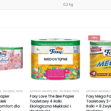
0,2 kg
-16%
NIEDOSTĘPNE
NE
,
DO DOMU
,
PAPIER TOALETOWY
ARTYKUŁY HIGIENICZNE
,
DO DOMU
,
PAPIER TOALETOWY
ARTYKUŁY HIGIENIC
apier
Foxy Love The Bee Papier
Foxy Mega Pa
olek
Toaletowy 4 Rolki
Toaletowy 3
Komfort dla
Ekologiczna Miękkość i
Rolki = 8 Zwy