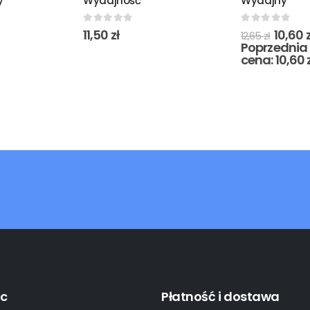
y
Wydajność
Wydajny
0
out of 5
0
out of 5
11,50
zł
10,60
z
12,65
zł
Poprzednia 
cena:
10,60
c
Płatność i dostawa