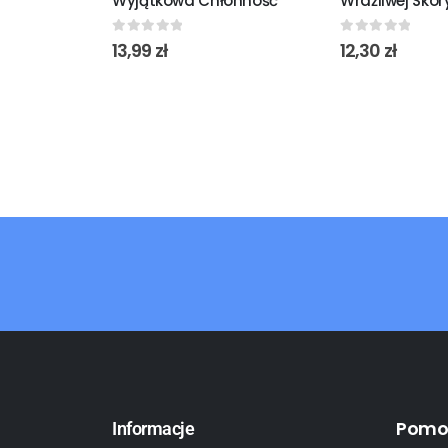
Wyjątkowa Chłonność
Wrażliwej Skór
0
out of 5
0
out of 5
13,99
zł
12,30
zł
Pomo
Informacje