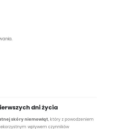
wania.
ierwszych dni życia
katnej skóry niemowląt
, który z powodzeniem
d niekorzystnym wpływem czynników