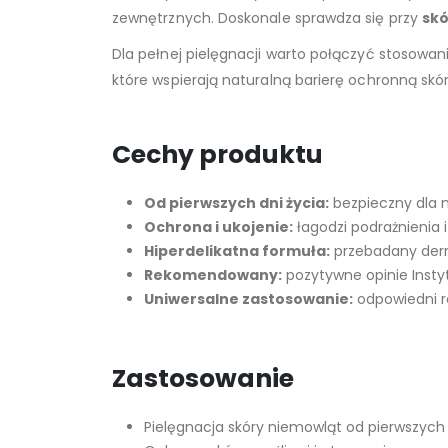
zewnętrznych. Doskonale sprawdza się przy
skó
Dla pełnej pielęgnacji warto połączyć stosowa
które wspierają naturalną barierę ochronną skór
Cechy produktu
Od pierwszych dni życia:
bezpieczny dla n
Ochrona i ukojenie:
łagodzi podrażnienia i
Hiperdelikatna formuła:
przebadany derm
Rekomendowany:
pozytywne opinie Instyt
Uniwersalne zastosowanie:
odpowiedni ró
Zastosowanie
Pielęgnacja skóry niemowląt od pierwszych 