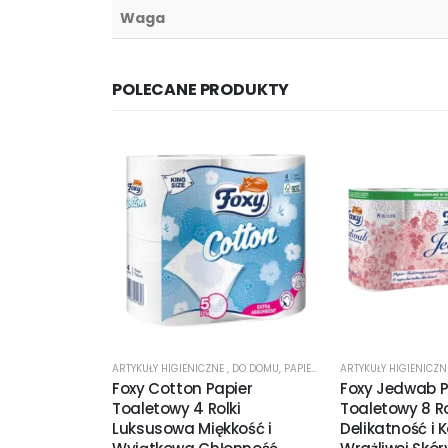
Waga
POLECANE PRODUKTY
ARTYKUŁY HIGIENICZNE
,
DO DOMU
,
PAPIER TOALETOWY
ARTYKUŁY HIGIENICZ
Foxy Cotton Papier
Foxy Jedwab P
Toaletowy 4 Rolki
Toaletowy 8 R
Luksusowa Miękkość i
Delikatność i 