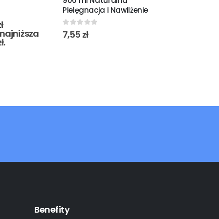
900 ml Naturalna
0
out of 5
5,10
zł
Pielęgnacja i Nawilżenie
ł
najniższa
0
out of 5
7,55
zł
zł
.
Benefity