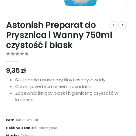
Astonish Preparat do
Prysznica i Wanny 750ml
czystość i blask
0
out of 5
9,35
zł
Skutecznie usuwa mydliny i osady z wody.
Chroni przed kamieniem i osadami.
Zapewnia lśniący blask i higieniczną czystość w
łazience.
EAN:
048256210316
Ilość na stanie:
Niedostępne
Marka:
Astonish