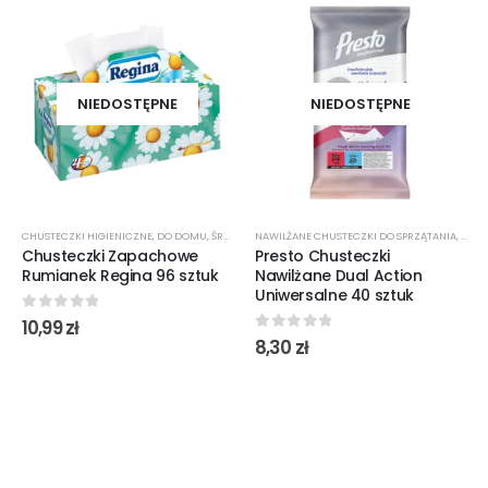
NIEDOSTĘPNE
NIEDOSTĘPNE
CHUSTECZKI HIGIENICZNE
,
DO DOMU
,
ŚRODKI CZYSTOŚCI
NAWILŻANE CHUSTECZKI DO SPRZĄTANIA
,
ŚROD
Chusteczki Zapachowe
Presto Chusteczki
Rumianek Regina 96 sztuk
Nawilżane Dual Action
Uniwersalne 40 sztuk
0
out of 5
10,99
zł
0
out of 5
8,30
zł