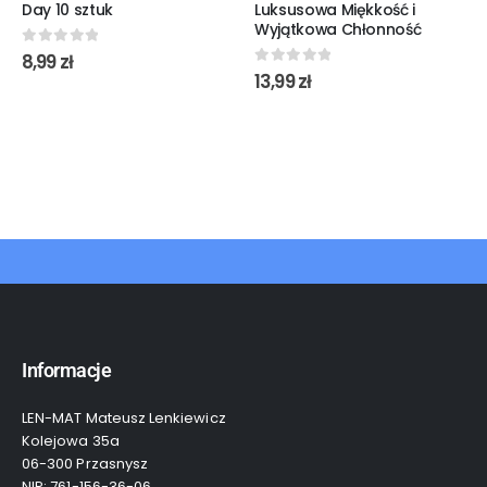
Day 10 sztuk
Luksusowa Miękkość i
Wyjątkowa Chłonność
0
out of 5
8,99
zł
0
out of 5
13,99
zł
Informacje
LEN-MAT Mateusz Lenkiewicz
Kolejowa 35a
06-300 Przasnysz
NIP: 761-156-36-06