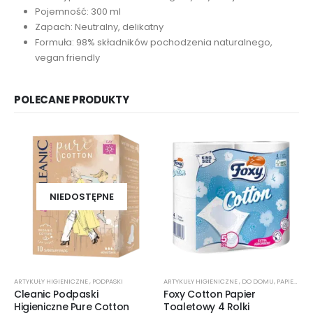
Pojemność: 300 ml
Zapach: Neutralny, delikatny
Formuła: 98% składników pochodzenia naturalnego,
vegan friendly
POLECANE PRODUKTY
NIEDOSTĘPNE
ARTYKUŁY HIGIENICZNE
,
PODPASKI
ARTYKUŁY HIGIENICZNE
,
DO DOMU
,
PAPIER TOALETOWY
Cleanic Podpaski
Foxy Cotton Papier
Higieniczne Pure Cotton
Toaletowy 4 Rolki