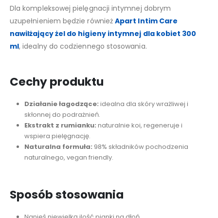
Dla kompleksowej pielęgnacji intymnej dobrym
uzupełnieniem będzie również
Apart Intim Care
nawilżający żel do higieny intymnej dla kobiet 300
ml
, idealny do codziennego stosowania.
Cechy produktu
Działanie łagodzące:
idealna dla skóry wrażliwej i
skłonnej do podrażnień.
Ekstrakt z rumianku:
naturalnie koi, regeneruje i
wspiera pielęgnację.
Naturalna formuła:
98% składników pochodzenia
naturalnego, vegan friendly.
Sposób stosowania
Nanieś niewielką ilość pianki na dłoń.