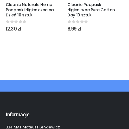
Cleanic Naturals Hemp
Cleanic Podpaski
Podpaski Higieniczne na
Higieniczne Pure Cotton
Dzień 10 sztuk
Day 10 sztuk
0
out of 5
0
out of 5
12,30
zł
8,99
zł
Informacje
LEN-MAT Mateusz Lenkiewicz