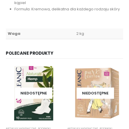
kąpiel
Formuła: Kremowa, delikatna dla każdego rodzaju skóry
Waga
2 kg
POLECANE PRODUKTY
NIEDOSTĘPNE
NIEDOSTĘPNE
ARTYKUŁY HIGIENICZNE
,
PODPASKI
ARTYKUŁY HIGIENICZNE
,
PODPASKI