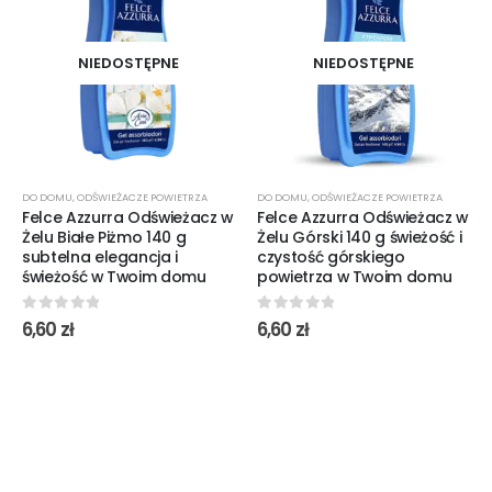
NIEDOSTĘPNE
NIEDOSTĘPNE
DO DOMU
,
ODŚWIEŻACZE POWIETRZA
DO DOMU
,
ODŚWIEŻACZE POWIETRZA
Felce Azzurra Odświeżacz w
Felce Azzurra Odświeżacz w
Żelu Białe Piżmo 140 g
Żelu Górski 140 g świeżość i
subtelna elegancja i
czystość górskiego
świeżość w Twoim domu
powietrza w Twoim domu
0
out of 5
0
out of 5
6,60
zł
6,60
zł