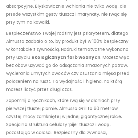
absorpcyjne. Błyskawicznie wchłania nie tylko wodę, ale
przede wszystkim gęsty tłuszcz i marynaty, nie rwąc się
przy tym na kawałki.
Bezpieczeństwo Twojej rodziny jest priorytetem, dlatego
Almusso zadbało o to, by produkt był w 100% bezpieczny
w kontakcie z żywnością. Nadruki tematyczne wykonano
przy użyciu
ekologicznych farb wodnych
. Możesz więc
bez obaw używać go do odsączania smażonych potraw,
wycierania umytych owoców czy osuszania mięsa przed
położeniem na ruszt. To wydajność i higiena, na którą
możesz liczyć przez długi czas.
Zapomnij o ręcznikach, które rwą się w dłoniach przy
pierwszej tłustej plamie. Almusso Grill to 60 metrów
czystej mocy zamkniętej w jednej gigantycznej rolce.
Specjalna struktura celulozy ‘pije’ tłuszcz i wodę,
pozostając w całości. Bezpieczny dla żywności,