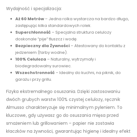
Wydajność i specjalizacja:
Aż 60 Metrów
– Jedna rolka wystarcza na bardzo długo,
zastępując kilka standardowych rolek.
Superchłonność
– Specjalna struktura celulozy
doskonale “pije” tłuszcz i wodę.
Bezpieczny dla Żywności
– Atestowany do kontaktu z
jedzeniem (farby wodne).
100% Celuloza
– Naturalny, wytrzymały i
biodegradowalny surowiec.
Wszechstronność
– Idealny do kuchni, na piknik, do
garażu i przy grillu.
Fizyka ekstremalnego osuszania. Dzięki zastosowaniu
dwóch grubych warstw 100% czystej celulozy, ręcznik
Almusso charakteryzuje się minimalnym pyleniem. To
kluczowe, gdy używasz go do osuszania mięsa przed
smażeniem lub grillowaniem – papier nie zostawia
kłaczków na żywności, gwarantując higienę i idealny efekt