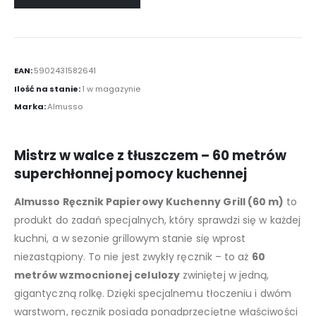
EAN:
5902431582641
Ilość na stanie:
1 w magazynie
Marka:
Almusso
Mistrz w walce z tłuszczem – 60 metrów
superchłonnej pomocy kuchennej
Almusso Ręcznik Papierowy Kuchenny Grill (60 m)
to
produkt do zadań specjalnych, który sprawdzi się w każdej
kuchni, a w sezonie grillowym stanie się wprost
niezastąpiony. To nie jest zwykły ręcznik – to aż
60
metrów wzmocnionej celulozy
zwiniętej w jedną,
gigantyczną rolkę. Dzięki specjalnemu tłoczeniu i dwóm
warstwom, ręcznik posiada ponadprzeciętne właściwości