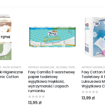
STĘPNE
NE
,
PŁATKI KOSMETYCZNE
ARTYKUŁY HIGIENICZNE
,
DO DOMU
,
PAPIER TOALETOWY
ARTYKUŁY HIGIENIC
i Higieniczne
Foxy Camilla 3-warstwowy
Foxy Cotton 
nic Cotton
papier toaletowy
Toaletowy 4 R
wyjątkowa miękkość,
Luksusowa Mi
wytrzymałość i zapach
Wyjątkowa C
rumianku
0
out of 5
13,99
zł
0
out of 5
13,95
zł