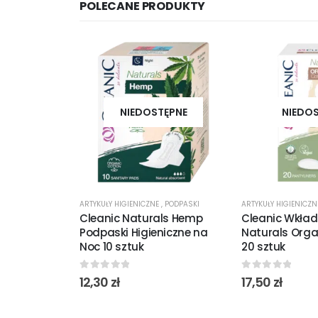
POLECANE PRODUKTY
NIEDOSTĘPNE
NIEDO
ARTYKUŁY HIGIENICZNE
,
PODPASKI
ARTYKUŁY HIGIENICZ
Cleanic Naturals Hemp
Cleanic Wkładk
Podpaski Higieniczne na
Naturals Orga
Noc 10 sztuk
20 sztuk
0
out of 5
0
out of 5
12,30
zł
17,50
zł