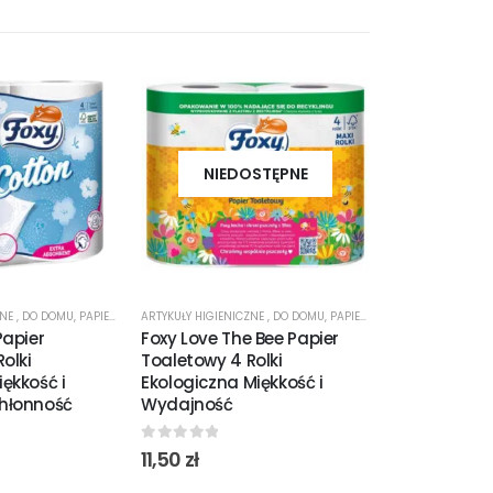
NIEDOSTĘPNE
NIED
ZNE
,
DO DOMU
,
PAPIER TOALETOWY
ARTYKUŁY HIGIENICZNE
,
DO DOMU
,
PAPIER TOALETOWY
ARTYKUŁY HIGIENI
Papier
Foxy Love The Bee Papier
Luksja Arom
olki
Toaletowy 4 Rolki
Pobudzający
ękkość i
Ekologiczna Miękkość i
Prysznic Loto
hłonność
Wydajność
Herbata 500
Energetyzuj
0
out of 5
11,50
zł
0
out of 5
9,35
zł