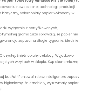
?
Papier toaletowy Almusso HIT (16 rolek)
to
sowaniu nowoczesnej technologii produkcji i
o klasyczny, śnieżnobiały papier wykonany w
odzi wyłącznie z certyfikowanych,
ptymalnej gramaturze sprawiają, że papier nie
 gwarancja zapasu na długie tygodnie, idealnie
% czystej, śnieżnobiałej celulozy. Wyjątkowo
 częstych wizytach w sklepie. Kup ekonomiczną
ój budżet! Ponieważ robisz inteligentne zapasy
w higieniczny: śnieżnobiały, wytrzymały papier
!