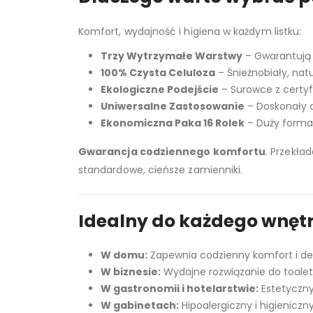
Komfort, wydajność i higiena w każdym listku:
Trzy Wytrzymałe Warstwy
– Gwarantują 
100% Czysta Celuloza
– Śnieżnobiały, natu
Ekologiczne Podejście
– Surowce z certyf
Uniwersalne Zastosowanie
– Doskonały d
Ekonomiczna Paka 16 Rolek
– Duży format
Gwarancja codziennego komfortu
. Przekła
standardowe, cieńsze zamienniki.
Idealny do każdego wnętr
W domu:
Zapewnia codzienny komfort i del
W biznesie:
Wydajne rozwiązanie do toalet
W gastronomii i hotelarstwie:
Estetyczny
W gabinetach:
Hipoalergiczny i higieniczn