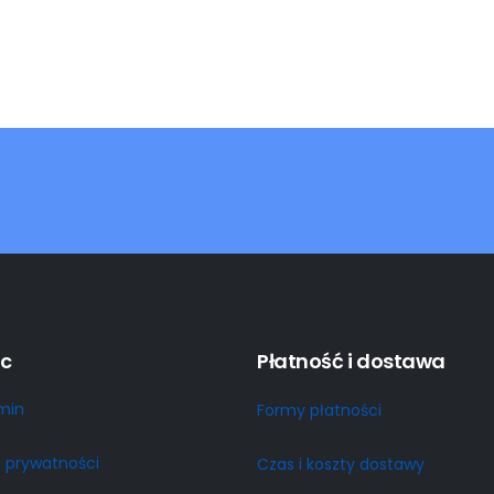
c
Płatność i dostawa
min
Formy płatności
a prywatności
Czas i koszty dostawy