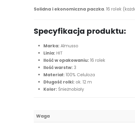
Solidna i ekonomiczna paczka
. 16 rolek (ka
Specyfikacja produktu:
Marka:
Almusso
Linia:
HIT
Ilość w opakowaniu:
16 rolek
Ilość warstw:
3
Materiał:
100% Celuloza
Długość rolki:
ok. 12 m
Kolor:
Śnieżnobiały
Waga