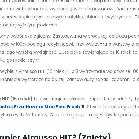
mfort użytkowania, a jednocześnie zadba o Twój domowy budżet
niom nawet najbardziej wymagających domowników. Dzięki zasto
 warstw papieru jest niezwykle miękka, chłonna i wytrzymała. T
enę na najwyższym poziomie.
adomy wybór ekologiczny. Zastosowana w produkcji celuloza poch
iowe w 100% podlega recyklingowi. Trzy wytrzymałe warstwy o o
 na jego wysoką wydajność. Duża paka zawierająca aż 16 rolek to
owku gospodarczym.
 Wybierz Almusso HIT (16 rolek)! To 3 wytrzymałe warstwy ze 100
ociągnięcie wystarcza na dłużej. Zamów duży zapas i zapomnij o
HIT (16 rolek)
to gwarancja miękkości i zapas, który odciąży Tw
stos Przedłużona Moc Pine Fresh 1L
. Stwórz kompletny zesta
rylną czystość toalety. Oszczędzaj czas i miej wszystko pod ręką
pier Almusso HIT? (Zalety)