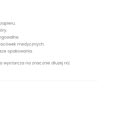
papieru.
óry.
ingowalne.
 placówek medycznych.
jsze opakowania.
a wystarcza na znacznie dłużej niż