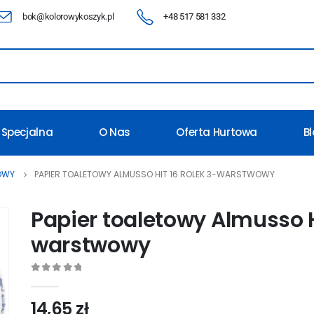
bok@kolorowykoszyk.pl
+48 517 581 332
 Specjalna
O Nas
Oferta Hurtowa
B
TOWY
PAPIER TOALETOWY ALMUSSO HIT 16 ROLEK 3-WARSTWOWY
Papier toaletowy Almusso H
warstwowy
0
out of 5
14,65
zł