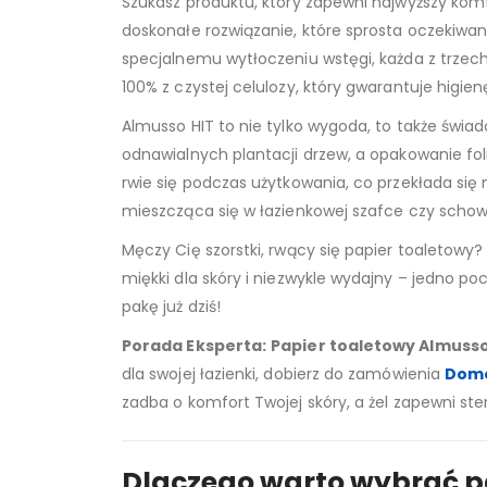
Szukasz produktu, który zapewni najwyższy ko
doskonałe rozwiązanie, które sprosta oczekiwa
specjalnemu wytłoczeniu wstęgi, każda z trzech
100% z czystej celulozy, który gwarantuje higi
Almusso HIT to nie tylko wygoda, to także świ
odnawialnych plantacji drzew, a opakowanie fol
rwie się podczas użytkowania, co przekłada się
mieszcząca się w łazienkowej szafce czy sch
Męczy Cię szorstki, rwący się papier toaletowy?
miękki dla skóry i niezwykle wydajny – jedno p
pakę już dziś!
Porada Eksperta:
Papier toaletowy Almusso 
dla swojej łazienki, dobierz do zamówienia
Dome
zadba o komfort Twojej skóry, a żel zapewni ste
Dlaczego warto wybrać pa