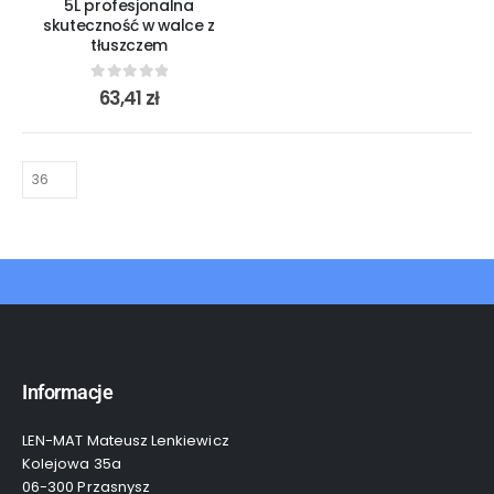
5L profesjonalna
skuteczność w walce z
tłuszczem
0
out of 5
63,41
zł
Informacje
LEN-MAT Mateusz Lenkiewicz
Kolejowa 35a
06-300 Przasnysz