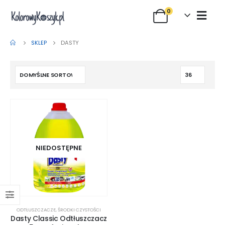
0
SKLEP
DASTY
NIEDOSTĘPNE
ODTŁUSZCZACZE
,
ŚRODKI CZYSTOŚCI
Dasty Classic Odtłuszczacz