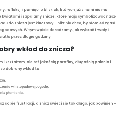
refleksji i pamięci o bliskich, których już z nami nie ma.
e kwiatami i zapalamy znicze, które mają symbolizować nasz
u do znicza jest kluczowy – nikt nie chce, by płomień zgasł
ogodowych. W tym wpisie doradzamy, jak wybrać trwały i
iatło przez długie godziny.
obry wkład do znicza?
m i kształtem, ale też jakością parafiny, długością palenia i
ze dobrany wkład to:
zin,
czenie w listopadową pogodę,
enia płomienia
.
obie frustracji, a znicz świeci się tak długo, jak powinien 