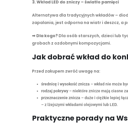
3. Wkład LED do zniczy – światło pamięci
Alternatywa dla tradycyjnych wkładów – diod
zapalania, jest odporna na wiatr i deszcz, a
➡
Dla kogo?
Dla osób starszych, dzieci lub ty
grobach z ozdobnymi kompozycjami.
Jak dobrać wkład do kon
Przed zakupem zwróć uwagę na:
średnicę i wysokość znicza
– wkład nie może być 
rodzaj pokrywy
– niektóre znicze mają ciasne za
przeznaczenie znicza
– duże i ciężkie lepiej ł
– z lżejszymi wkładami olejowymi lub LED.
Praktyczne porady na Ws