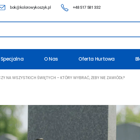
bok@kolorowykoszyk.pl
+48 517 581 332
 Specjalna
O Nas
Oferta Hurtowa
B
ZY NA WSZYSTKICH ŚWIĘTYCH – KTÓRY WYBRAĆ, ŻEBY NIE ZAWIÓDŁ?