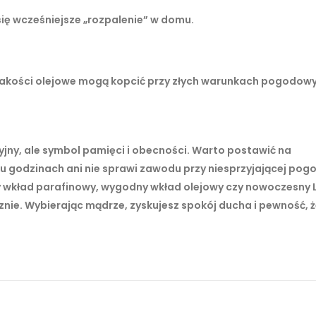
się wcześniejsze „rozpalenie” w domu.
j jakości olejowe mogą kopcić przy złych warunkach pogodow
yjny, ale symbol pamięci i obecności. Warto postawić na
ku godzinach ani nie sprawi zawodu przy niesprzyjającej pogo
ny wkład parafinowy, wygodny wkład olejowy czy nowoczesny 
ecznie. Wybierając mądrze, zyskujesz spokój ducha i pewność, 