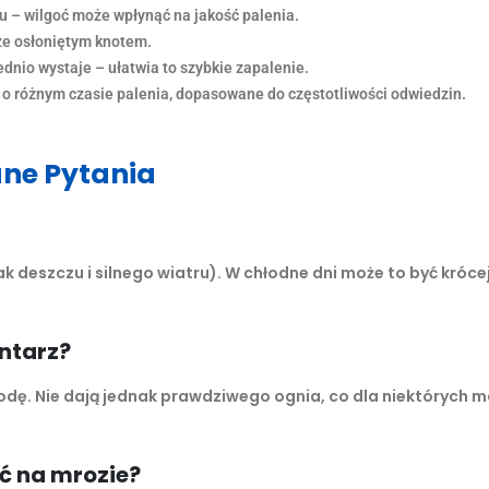
 – wilgoć może wpłynąć na jakość palenia.
rze osłoniętym knotem.
ednio wystaje – ułatwia to szybkie zapalenie.
 o różnym czasie palenia, dopasowane do częstotliwości odwiedzin.
ane Pytania
 deszczu i silnego wiatru). W chłodne dni może to być krócej
ntarz?
odę. Nie dają jednak prawdziwego ognia, co dla niektórych 
ć na mrozie?