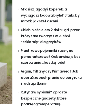
Mrozisz jagody i koperek, a
wyciągasz lodową bryłę? 3 triki, by
mrozić jak szef kuchni
Chleb pleśnieje w 2 dni? Błąd, przez
który sam tworzysz w kuchni
“szklarnię” dla grzybów
Plastikowe pojemniki zaszły na
pomarańczowo? Odbarwisz je bez
szorowania… kostką lodu!
Argan, Tiffany czy Primavera? Jak
dobrać zapach prania do pory roku
i rodzaju tkanin
Rutyna w sypialni? 2 proste i
bezpieczne gadżety, które
podkręcą temperaturę