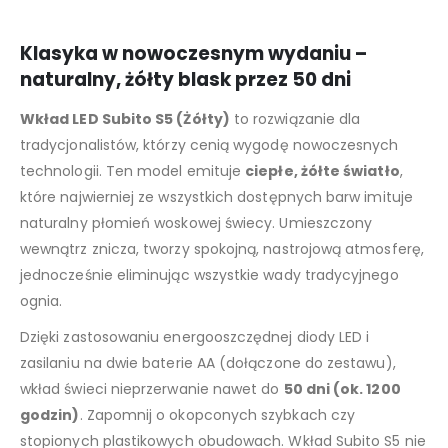
Klasyka w nowoczesnym wydaniu –
naturalny, żółty blask przez 50 dni
Wkład LED Subito S5 (Żółty)
to rozwiązanie dla
tradycjonalistów, którzy cenią wygodę nowoczesnych
technologii. Ten model emituje
ciepłe, żółte światło
,
które najwierniej ze wszystkich dostępnych barw imituje
naturalny płomień woskowej świecy. Umieszczony
wewnątrz znicza, tworzy spokojną, nastrojową atmosferę,
jednocześnie eliminując wszystkie wady tradycyjnego
ognia.
Dzięki zastosowaniu energooszczędnej diody LED i
zasilaniu na dwie baterie AA (dołączone do zestawu),
wkład świeci nieprzerwanie nawet do
50 dni (ok. 1200
godzin)
. Zapomnij o okopconych szybkach czy
stopionych plastikowych obudowach. Wkład Subito S5 nie