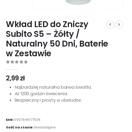
Wkład LED do Zniczy
Subito S5 – Żółty /
Naturalny 50 Dni, Baterie
w Zestawie
0
out of 5
2,99
zł
Najbardziej naturalna barwa światła.
Aż 1200 godzin świecenia.
Bezpieczny i prosty w obsłudze.
EAN:
5907646177538
Ilość na stanie:
Niedostępne