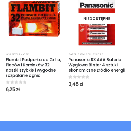
NIEDOSTĘPNE
WKŁADY I ZNICZE
BATERIE
,
WKŁADY I ZNICZE
Flambit Podpałka do Grilla,
Panasonic R3 AAA Bateria
Pieców i Kominków 32
Węglowa Blister 4 sztuki
Kostki szybkie i wygodne
ekonomiczne źródło energii
rozpalanie ognia
0
out of 5
3,45
zł
0
out of 5
6,25
zł