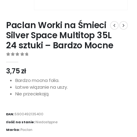
Paclan Worki na Śmieci
Silver Space Multitop 35L
24 sztuki – Bardzo Mocne
0
out of 5
3,75
zł
Bardzo mocna folia.
Łatwe wiązanie na uszy.
Nie przeciekają.
EAN:
5900492135400
Ilość na stanie:
Niedostępne
Marka:
Paclan