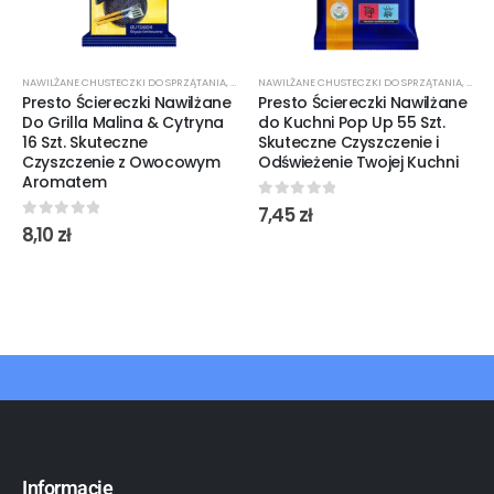
NAWILŻANE CHUSTECZKI DO SPRZĄTANIA
,
ŚRODKI CZYSTOŚCI
NAWILŻANE CHUSTECZKI DO SPRZĄTANIA
,
ŚROD
Presto Ściereczki Nawilżane
Presto Ściereczki Nawilżane
Do Grilla Malina & Cytryna
do Kuchni Pop Up 55 Szt.
16 Szt. Skuteczne
Skuteczne Czyszczenie i
Czyszczenie z Owocowym
Odświeżenie Twojej Kuchni
Aromatem
0
out of 5
7,45
zł
0
out of 5
8,10
zł
Informacje