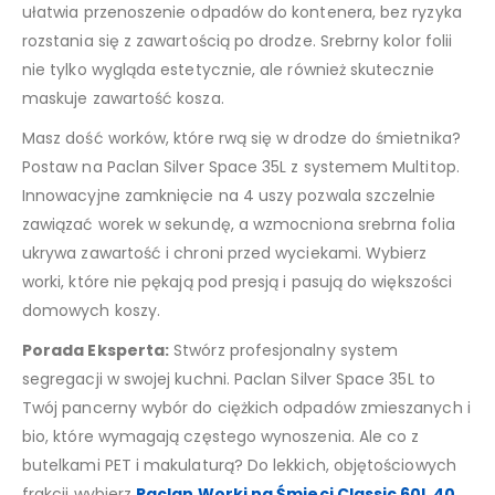
ułatwia przenoszenie odpadów do kontenera, bez ryzyka
rozstania się z zawartością po drodze. Srebrny kolor folii
nie tylko wygląda estetycznie, ale również skutecznie
maskuje zawartość kosza.
Masz dość worków, które rwą się w drodze do śmietnika?
Postaw na Paclan Silver Space 35L z systemem Multitop.
Innowacyjne zamknięcie na 4 uszy pozwala szczelnie
zawiązać worek w sekundę, a wzmocniona srebrna folia
ukrywa zawartość i chroni przed wyciekami. Wybierz
worki, które nie pękają pod presją i pasują do większości
domowych koszy.
Porada Eksperta:
Stwórz profesjonalny system
segregacji w swojej kuchni. Paclan Silver Space 35L to
Twój pancerny wybór do ciężkich odpadów zmieszanych i
bio, które wymagają częstego wynoszenia. Ale co z
butelkami PET i makulaturą? Do lekkich, objętościowych
frakcji wybierz
Paclan Worki na Śmieci Classic 60L 40