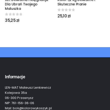
Dla Ubrań Twojego
Skuteczne Pranie
Maluszka
0
out of 5
25,10
zł
0
out of 5
35,25
zł
Informacje
LEN-MAT Mateusz Lenkiewicz
Kolejowa 35a
06-300 Przasnysz
NIP: 761-156-36-06
Mail: bok@kolorowykoszyk.pl