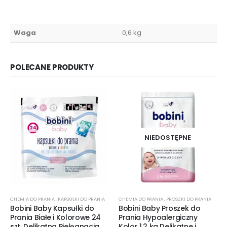
Waga
0,6 kg
POLECANE PRODUKTY
NIEDOSTĘPNE
CHEMIA DO PRANIA
,
KAPSUŁKI DO PRANIA
CHEMIA DO PRANIA
,
PROSZKI DO PRANIA
Bobini Baby Kapsułki do
Bobini Baby Proszek do
Prania Białe i Kolorowe 24
Prania Hypoalergiczny
szt. Delikatna Pielęgnacja
Kolor 1,2 kg Delikatne i