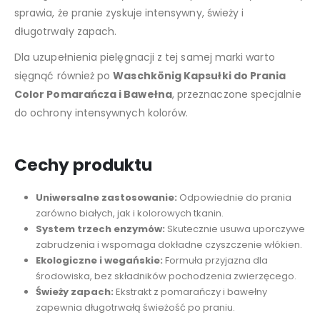
sprawia, że pranie zyskuje intensywny, świeży i
długotrwały zapach.
Dla uzupełnienia pielęgnacji z tej samej marki warto
sięgnąć również po
Waschkönig Kapsułki do Prania
Color Pomarańcza i Bawełna
, przeznaczone specjalnie
do ochrony intensywnych kolorów.
Cechy produktu
Uniwersalne zastosowanie:
Odpowiednie do prania
zarówno białych, jak i kolorowych tkanin.
System trzech enzymów:
Skutecznie usuwa uporczywe
zabrudzenia i wspomaga dokładne czyszczenie włókien.
Ekologiczne i wegańskie:
Formuła przyjazna dla
środowiska, bez składników pochodzenia zwierzęcego.
Świeży zapach:
Ekstrakt z pomarańczy i bawełny
zapewnia długotrwałą świeżość po praniu.