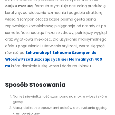
olejku marula
, formuła stymuluje naturalną produkcję
keratyny, co widocznie wzmacnia i pogrubia strukturę
włosa. Szampon otacza każde pasmo gęstą pianą,
zapewniając kompleksową pielęgnację od nasady aż po
same końce, nadając fryzurze zdrowy, pełniejszy wygląd
oraz wyjątkową miękkość. Dla uzyskania maksymalnego
efektu pogrubienia i ułatwienia stylizacji, warto sięgnąć
również po
Schwarzkopf Schauma Szampon do
Włosów Przetłuszczających się i Normalnych 400
ml
która domknie łuskę włosa i doda mu blasku.
Sposób Stosowania
Nanieś niewielką ilość szamponu na mokre włosy i skórę
głowy.
Masuj delikatnie opuszkami palców do uzyskania gęstej,
kremowej piany.