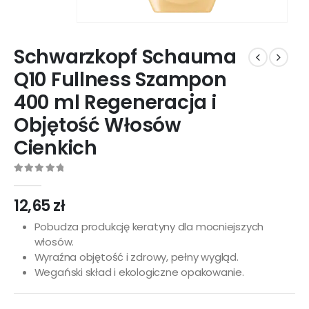
Schwarzkopf Schauma
Q10 Fullness Szampon
400 ml Regeneracja i
Objętość Włosów
Cienkich
0
out of 5
12,65
zł
Pobudza produkcję keratyny dla mocniejszych
włosów.
Wyraźna objętość i zdrowy, pełny wygląd.
Wegański skład i ekologiczne opakowanie.