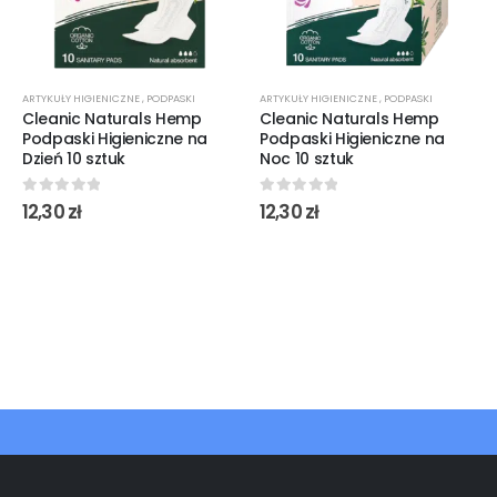
ARTYKUŁY HIGIENICZNE
,
PODPASKI
ARTYKUŁY HIGIENICZNE
,
PODPASKI
Cleanic Naturals Hemp
Cleanic Naturals Hemp
Podpaski Higieniczne na
Podpaski Higieniczne na
Dzień 10 sztuk
Noc 10 sztuk
0
out of 5
0
out of 5
12,30
zł
12,30
zł